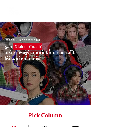
Mostly Recommend
รู้จัก
‘Dialect Coach’
เนิร์ดภาษาผู้ร่ายมนต์เปลี่ยนสำเนียงโป๊ะ
ให้ปังอย่างกับเนทีฟ
Pick Column