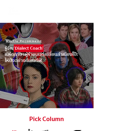
Mostly Recommend
รู้จัก
‘Dialect Coach’
เนิร์ดภาษาผู้ร่ายมนต์เปลี่ยนสำเนียงโป๊ะ
ให้ปังอย่างกับเนทีฟ
Pick Column