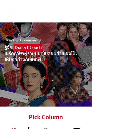
Mostly Recommend
รู้จัก
‘Dialect Coach’
เนิร์ดภาษาผู้ร่ายมนต์เปลี่ยนสำเนียงโป๊ะ
ให้ปังอย่างกับเนทีฟ
Pick Column