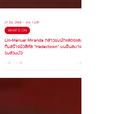
27 มิ.ย. 2568
ยาว 1 นาที
WHAT’S ON
Lin-Manuel Miranda กล่าวชมนักแสดงและ
ทีมสร้างมิวสิคัล "Hadestown" บนอินสตาแก
รมส่วนตัว