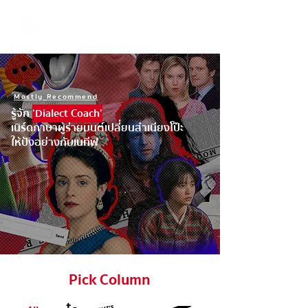
Mostly Recommend
รู้จัก
‘Dialect Coach’
เนิร์ดภาษาผู้ร่ายมนต์เปลี่ยนสำเนียงโป๊ะ
ให้ปังอย่างกับเนทีฟ
Pick Column