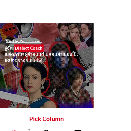
Mostly Recommend
รู้จัก
‘Dialect Coach’
เนิร์ดภาษาผู้ร่ายมนต์เปลี่ยนสำเนียงโป๊ะ
ให้ปังอย่างกับเนทีฟ
Pick Column