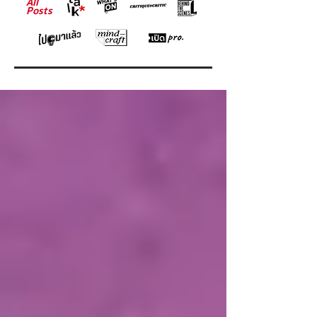
All
Posts