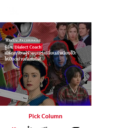
Mostly Recommend
รู้จัก
‘Dialect Coach’
เนิร์ดภาษาผู้ร่ายมนต์เปลี่ยนสำเนียงโป๊ะ
ให้ปังอย่างกับเนทีฟ
Pick Column