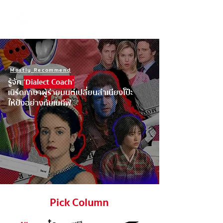
Mostly Recommend
รู้จัก
‘Dialect Coach’
เนิร์ดภาษาผู้ร่ายมนต์เปลี่ยนสำเนียงโป๊ะ
ให้ปังอย่างกับเนทีฟ
Pick Column