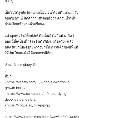
กว้าง)
.
เป็นไปได้สูงสักวันแนวเคป็อปเองก็ต้องเดินทางมาถึง
จุดเดียวกันนี้ แต่คำถามสำคัญคือว่า สักวันที่ว่านั้น
กำลังใกล้เข้ามาแล้วหรือยัง?
.
แล้วลูกเพจโชว์ฮ็อปล่ะ! คิดเห็นยังไงกันบ้าง คิดว่า
ตอนนี้นี้เคป็อปใกล้จะอิ่มตัวรึยัง? หรือจริงๆ แล้ว 
ดนตรีแนวนี้ยังอยู่ระหว่างขาขึ้น การันตีว่ายังมีพื้นที่
ให้เติบโตและพีคได้มากกว่านี้อีก?
.
เรื่อง: Bloomsbury Girl
.
ที่มา:
- https://variety.com/.../k-pop-slowdown-in-
growth-bts.../ 
- https://www.scmp.com/.../k-pop-dying-
depends-bands-bts... 
- https://vogue.sg/bini-p-pop/ 
- 
https://www.koreatimes.co.kr/www/art/2024/05/3