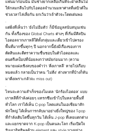
แฟนมาก่อนนั้น มันช่างยากเหลือเกินที่จะฝ่าคลื่นไม่
ให้กลมกลืนไปกับไอดอลจำนวนมหาศาลที่เดบิวต์ใน
ช่วงเวลาไล่เลี่ยกัน ยกเว้นว่าเจ้าตัวจะโดดเด่นพอ
.
แต่ฝั่งที่เห็นว่า ‘ยังไม่อิ่มตัว’ ก็มีข้อมูลสนับสนุนเช่น
กัน ทั้งเรื่องของ Global Charts ต่างๆ ที่เริ่มมีศิลปิน
ไอดอลจากเกาหลีใต้ทั้งกลุ่มและเดี่ยวเข้าไปครอง
พื้นที่มากขึ้นทุกๆ ปี นอกจากนี้ยังมีเรื่องของการ
ตัดสินและตีตราความชื่นชอบในตัวไอดอลและ
ดนตรีเคป็อปที่น้อยลงกว่าสมัยก่อนมาก (ความ
หมายแฝงเชิงลบของคำว่า ‘ติ่งเกาหลี’ หายไปเกือบ
หมดแล้ว กลายเป็นว่าคน ‘ไม่ติ่ง’ ต่างหากที่บ้างก็หัน
มาติ่งเพราะกลัวจะ miss out)
.
ไหนจะความสำเร็จของโมเดล ‘นักร้องไอดอล’ แบบ
เกาหลีที่กำลังค่อยๆ แทรกซึมเข้าไปในหลายพื้นที่
ทั่วโลก เราได้เห็น C-pop โลดแล่นในเอเชียมาสัก
พักใหญ่ ได้เห็นการกลับมาอย่างยิ่งใหญ่ของ T-pop 
ที่กำลังเติบโตขึ้นทุกวัน ได้เห็น J-pop ที่เคยแตกต่าง
และแยกขาดจาก K-pop เป็นคนละโลก เริ่มเปิดใจ
รับเอาอิทธิพลด้าน element และ style บางอย่าง