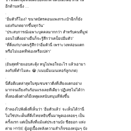
อีกด้านหนึ่ง …
.
“อิ่มตัวกี่โมง? ขนาดบัตรคอนแพงกระเป๋าฉีกก็ยัง
แย่งกันกดยากขึ้นทุกวัน”
“ประสบการณ์เฉพาะบุคคลมากกว่า สำหรับคนที่มูฟ
ออนไปติ่งอย่างอื่นก็จะรู้สึกว่าเคป็อปอิ่มตัว”
“ที่ติ่งแก่บางคนรู้สึกว่าอิ่มตัวนี่ เพราะวงหล่อนแตก
หรือไม่แอคทีฟเองหรือเปล่า”
.
(อันสุดท้ายแอบสะดุ้ง หนูไม่พอใจอะไร แล้วเอามา
ลงกับพี่ทำไมคะ 😭 /แนบมีมเมนเทอร์ลูกเกด)
.
นี่คือดีเบตล่าสุดในชุมชนชาวติ่งที่เสียงแตกอย่าง
มากจนเถียงกันร้อนแรงเลยทีเดียว ปฏิเสธไม่ได้ว่า
ทั้งสองฝั่งต่างก็มีเหตุผลสนับสนุนที่ฟังขึ้น
.
ถ้าลองไปฟังฝั่งที่เห็นว่า ‘อิ่มตัวแล้ว’ จะเห็นได้ว่านี่
ไม่ใช่ประเด็นที่ติ่งไทยหยิบขึ้นมาพูดเองลอยๆ เป็น
ครั้งแรก แต่เป็นสิ่งที่แม้แต่ประธานบัง ชีฮยอก แห่ง
ค่าย HYBE ผู้อยู่เบื้องหลังความสำเร็จของหนุ่มๆ บัง