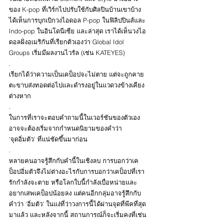
ของ K-pop ที่เวิร์กไปปรับใช้กับศิลปินบ้านเขาบ้าง 
ได้เห็นการบุกเบิกวงไอดอล P-pop ในฟิลิปปินส์และ 
Indo-pop ในอินโดนีเซีย และล่าสุด เราได้เห็นวงไอ
ดอลฝั่งอเมริกันที่เรียกตัวเองว่า Global Idol 
Groups เริ่มมีผลงานไวรัล (เช่น KATEYES)
.
เรียกได้ว่าความเป็นเคป็อปจะไม่ตาย แต่จะถูกคาย
ตะขาบส่งทอดต่อไปและดำรงอยู่ในแวดวงข้างเคียง
ต่างหาก
.
ในการที่เราจะตอบคำถามนี้ในเวอร์ชันของตัวเอง 
อาจจะต้องเริ่มจากกำหนดนิยามของคำว่า 
‘จุดอิ่มตัว’ ที่แน่ชัดขึ้นมาก่อน
.
หลายคนอาจรู้สึกกับคำนี้ในเชิงลบ การบอกว่าเค
ป็อปอิ่มตัวจึงไม่ต่างอะไรกับการบอกว่าเคป็อปที่เรา
รักกำลังจะตาย หรือโลกใบนี้กำลังเบื่อหน่ายและ
อยากเสพเคป็อปน้อยลง แต่คนอีกกลุ่มอาจรู้สึกกับ
คำว่า ‘อิ่มตัว’ ในแง่ที่ว่าวงการนี้ได้ผ่านจุดที่พีคที่สุด
มาแล้ว และหลังจากนี้ สถานการณ์ก็จะเริ่มคงที่เช่น