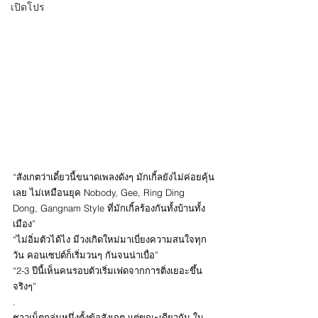
เปิดโปร
“สังเกตว่าเดี๋ยวนี้ขนาดเพลงดังๆ มักเกิ้ลยังไม่ค่อยคุ้น
เลย ไม่เหมือนยุค Nobody, Gee, Ring Ding 
Dong, Gangnam Style ที่มักเกิ้ลร้องกันทั้งบ้านทั้ง
เมือง”
“ไม่อิ่มตัวได้ไง มีวงเกิดใหม่มาเบี่ยงความสนใจทุก
วัน คอนเซปต์ก็เริ่มวนๆ กันจนน่าเบื่อ”
“2-3 ปีนี้เห็นคนรอบตัวเริ่มเฟดจากการติ่งเยอะขึ้น
จริงๆ”
.
ชาวเน็ตกลุ่มหนึ่งตั้งข้อสังเกต แต่ขณะเดียวกัน ใน