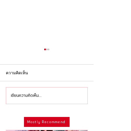
ความคิดเห็น
เขียนความคิดเห็น…
'ไอเดียล้นเหลือ เหลืออย่าง
ครบรอบ 9 ปี หลั
เดียวคือทำ' ว่าด้วย 'การ
เสีย ‘David Bowi
ดองงาน' ของศิลปินและ
แห่ง ‘Modern
Mostly Recommend
มนุษย์ครีเอทีฟที่อาจมีที่มา
Androgyny’ ผู้