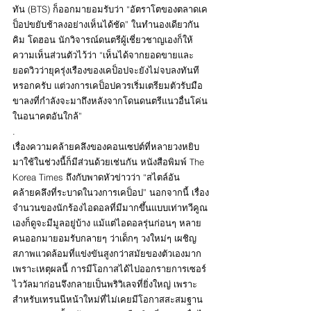
ทัน (BTS) ก็ออกมายอมรับว่า “อัตราโตของตลาดเค
ป็อปขยับช้าลงอย่างเห็นได้ชัด” ในทำนองเดียวกัน 
คิม โดฮอน นักวิจารณ์ดนตรีผู้เชี่ยวชาญเองก็ให้
ความเห็นส่วนตัวไว้ว่า “เห็นได้จากยอดขายและ
ยอดวิวว่ายุครุ่งเรืองของเคป็อปจะยังไม่จบลงทันที
หรอกครับ แต่วงการเคป็อปควรเริ่มเตรียมตัวรับมือ
ขาลงที่กำลังจะมาถึงหลังจากโดนดนตรีแนวอื่นโค่น
ในอนาคตอันใกล้”
.
เรื่องความคล้ายคลึงของคอนเซปต์ที่หลายวงหยิบ
มาใช้ในช่วงนี้ก็มีส่วนด้วยเช่นกัน หนังสือพิมพ์ The 
Korea Times ถึงกับพาดหัวข่าวว่า “สไตล์อัน
คล้ายคลึงที่ระบาดในวงการเคป็อป” นอกจากนี้ เรื่อง
จำนวนของนักร้องไอดอลที่มีมากขึ้นแบบเท่าทวีคูณ
เองก็ดูจะมีมูลอยู่บ้าง แม้แต่ไอดอลรุ่นก่อนๆ หลาย
คนออกมายอมรับกลายๆ ว่าเด็กๆ วงใหม่ๆ เผชิญ
สภาพแวดล้อมที่แข่งขันสูงกว่าสมัยของตัวเองมาก
เพราะเหตุผลนี้ การมีโอกาสได้ไปออกรายการเซอร์
ไววัลมาก่อนจึงกลายเป็นพริวิเลจที่ยิ่งใหญ่ เพราะ
สำหรับเทรนนีหน้าใหม่ที่ไม่เคยมีโอกาสสะสมฐาน