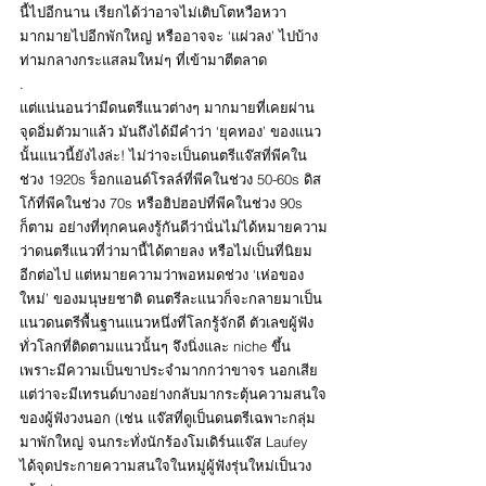
นี้ไปอีกนาน เรียกได้ว่าอาจไม่เติบโตหวือหวา
มากมายไปอีกพักใหญ่ หรืออาจจะ ‘แผ่วลง’ ไปบ้าง
ท่ามกลางกระแสลมใหม่ๆ ที่เข้ามาตีตลาด
.
แต่แน่นอนว่ามีดนตรีแนวต่างๆ มากมายที่เคยผ่าน
จุดอิ่มตัวมาแล้ว มันถึงได้มีคำว่า ‘ยุคทอง’ ของแนว
นั้นแนวนี้ยังไงล่ะ! ไม่ว่าจะเป็นดนตรีแจ๊สที่พีคใน
ช่วง 1920s ร็อกแอนด์โรลล์ที่พีคในช่วง 50-60s ดิส
โก้ที่พีคในช่วง 70s หรือฮิปฮอปที่พีคในช่วง 90s 
ก็ตาม อย่างที่ทุกคนคงรู้กันดีว่านั่นไม่ได้หมายความ
ว่าดนตรีแนวที่ว่ามานี้ได้ตายลง หรือไม่เป็นที่นิยม
อีกต่อไป แต่หมายความว่าพอหมดช่วง ‘เห่อของ
ใหม่’ ของมนุษยชาติ ดนตรีละแนวก็จะกลายมาเป็น
แนวดนตรีพื้นฐานแนวหนึ่งที่โลกรู้จักดี ตัวเลขผู้ฟัง
ทั่วโลกที่ติดตามแนวนั้นๆ จึงนิ่งและ niche ขึ้น 
เพราะมีความเป็นขาประจำมากกว่าขาจร นอกเสีย
แต่ว่าจะมีเทรนด์บางอย่างกลับมากระตุ้นความสนใจ
ของผู้ฟังวงนอก (เช่น แจ๊สที่ดูเป็นดนตรีเฉพาะกลุ่ม
มาพักใหญ่ จนกระทั่งนักร้องโมเดิร์นแจ๊ส Laufey 
ได้จุดประกายความสนใจในหมู่ผู้ฟังรุ่นใหม่เป็นวง