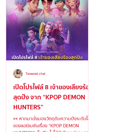
จากความกลัวลึกๆ ในจิตใจ
อิสรภาพและข้ามพ
เพศ
Tareerat.chal
เปิดโปรไฟล์ 8 เจ้าของเสียงร้อง
สุดปัง จาก “KPOP DEMON
HUNTERS”
👀 หากมานั่งมองวัตถุดิบความปังระดับโลก
ของแอนิเมชันเรื่อง “KPOP DEMON