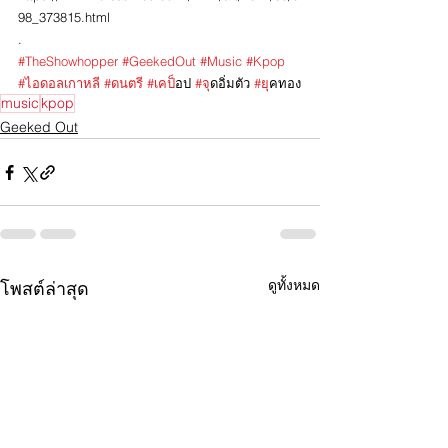
98_373815.html 
.
#TheShowhopper
#GeekedOut
#Music
#Kpop
#ไอดอลเกาหล
ี 
#ดนตร
ี 
#เคป
็อป 
#จ
ุดอิ่มตัว 
#ย
ุคทอง
music
kpop
Geeked Out
ดูทั้งหมด
โพสต์ล่าสุด