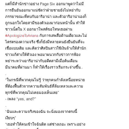
แต่ก็มีสำนักข่าวอย่าง Page Six ออกมาพูดว่าไม่มี
การยืนยันออกมาแน่ชัดว่าฝ่ายชายยังไม่หย่ากับ
ภรรยาขณะที่คบกับอาริอาน่า และตัวอาริอาน่าเองก็
ถูกนอกใจโดยสามีของตัวเองมาก่อนหน้านั้น ทำให้
ชาวเน็ตใน X ออกมาโพสต์ขอโทษเธอผ่าน 
#ApologizeToAriana
 กับการเสพสื่อด้านเดียวและไม่
ไตร่ตรองความจริง ซึ่งก็ยังมีหลายคนยังยืนยันที่จะ
เชื่อแบบเดิม และคิดว่าศิลปินสาวใช้เงินจ้างให้สำนัก
ข่าวแก้ต่างให้ตัวเอง พอมาผนวกกับข่าวการฟ้อง
หย่าระหว่างอาริอาน่ากับอดีตสามีเมื่อต้นเดือน
มีนาคมที่ผ่านมา ก็ทำให้เรื่องราวเริ่มกระจ่างขึ้น..
.
“ในกรณีที่พวกคุณไม่รู้ ว่าทุกคนกำลังเหนื่อยหน่าย 
ที่ต้องฟื้นตัวจากความสัมพันธ์ที่ล้มเหลวและความ
ทุกข์ที่พวกคุณไม่เคยมองเห็นเลย”
- เพลง “yes, and?”
.
“ฉันและความจริงของฉัน จะนั่งมองจากตรงนี้
เงียบๆ”
“เธอทำให้คนเข้าใจฉันผิด แต่ช่างเถอะ เพราะอย่าง