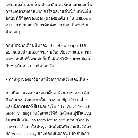
แฟนเพลงไม่เคยเห็น ทำเอาอินเทอร์เน็ตแทบแตกใน
การเปิดตัวสัปดาห์แรก ส่งให้ผลงานชิ้นนี้เป็นหนึ่งใน
อัลบั้มที่ดีที่สุดของเธอ! (ครองอันดับ 1 ใน Billboard 
200 ยาวนานสองสัปดาห์หลังการปล่อยเมื่อวันที่ 8 
มีนาคม)
.
ก่อนปิดฉากเดือนมีนาคม The Showhopper เลย
อยากแนะนำเพลงเพราะๆ พร้อมเรื่องราวและความ
หมายอันลึกซึ้งจากอัลบั้มนี้ เผื่อไว้ให้ชาวเพจเปิดวน
กันช่วงวันหยุดยาวที่จะมาถึง
.
• ด้านมุมของอาริอาน่าที่วงการเพลงไม่เคยเห็น •
.
หากติดตามผลงานเธอมาตั้งแต่ช่วงแรกๆ คงจะคุ้น
ชินกับเพลงจังหวะสดใส การสาด High Note ฉ่ำๆ 
และเนื้อหาเซ็กซี่ขี้เล่นอย่างใน “The Way” “Side to 
Side” “7 Rings” หรือเพลงให้กำลังใจคนสู้ชีวิตแบบ
โคตรเฟียสใน “no tears left to cry” หรือ “God is 
a woman” แบบให้มันรู้ว่าฉันคือศิลปินสายมิวสิคัลที่
ฝึก Vocal Training มาแต่อ้อนแต่อ่อน แต่พอปล่อย