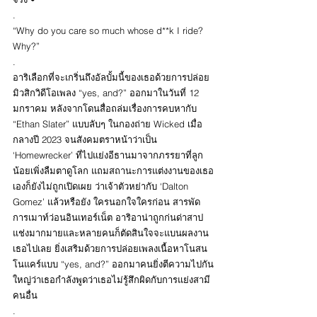
.
“Why do you care so much whose d**k I ride? 
Why?”
.
อาริเลือกที่จะเกริ่นถึงอัลบั้มนี้ของเธอด้วยการปล่อย
มิวสิกวิดีโอเพลง “yes, and?” ออกมาในวันที่ 12 
มกราคม หลังจากโดนสื่อถล่มเรื่องการคบหากับ 
“Ethan Slater” แบบลับๆ ในกองถ่าย Wicked เมื่อ
กลางปี 2023 จนสังคมตราหน้าว่าเป็น 
‘Homewrecker’ ที่ไปแย่งอีธานมาจากภรรยาที่ลูก
น้อยเพิ่งลืมตาดูโลก แถมสถานะการแต่งงานของเธอ
เองก็ยังไม่ถูกเปิดเผย ว่าเจ้าตัวหย่ากับ ‘Dalton 
Gomez’ แล้วหรือยัง ใครนอกใจใครก่อน สารพัด
การเมาท์ว่อนอินเทอร์เน็ต อาริอาน่าถูกก่นด่าสาป
แช่งมากมายและหลายคนก็ตัดสินใจจะแบนผลงาน
เธอไปเลย ยิ่งเสริมด้วยการปล่อยเพลงเนื้อหาโนสน
โนแคร์แบบ “yes, and?” ออกมาคนยิ่งตีความไปกัน
ใหญ่ว่าเธอกำลังพูดว่าเธอไม่รู้สึกผิดกับการแย่งสามี
คนอื่น
.