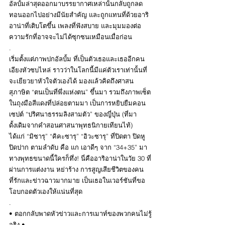
อัลบั้มล่าสุดออกมาบรรยากาศเหล่านั้นกลับถูกลด
ทอนออกไปอย่างมีนัยสำคัญ และถูกแทนที่ด้วยอาริ
อาน่าที่เติบโตขึ้น เพลงที่ฟังสบาย และมุมมองต่อ
ความรักที่อาจจะไม่ได้ซุกซนเหมือนเมื่อก่อน
.
เริ่มตั้งแต่ภาพปกอัลบั้ม ที่เป็นตัวเธอและเธออีกคน
เอียงหัวซบไหล่ ราวว่าในโลกนี้มีแค่ตัวเราเท่านั้นที่
จะเยียวยาหัวใจตัวเองได้ มองแล้วคิดถึงศาสน
สุภาษิต “ตนเป็นที่พึ่งแห่งตน” ขึ้นมา รวมถึงภาพเซ็ต
ในถุงมือสีแดงที่ปล่อยตามมา เป็นการหยิบยืมคอน
เซปต์ “ปริศนาธรรมลิงสามตัว” ของญี่ปุ่น (ที่มา
ดั้งเดิมจากคำสอนศาสนาพุทธนิกายเทียนไท้) 
ได้แก่ “มิซารุ” “คิคะซารุ” “อิวะซารุ” ที่ปิดตา ปิดหู 
ปิดปาก ตามลำดับ คือ แก เอาดีๆ จาก “34+35” มา
ทางพุทธขนาดนี้ใครก็ทึ่ง! นี่คืออาริอาน่าในวัย 30 ที่
ผ่านการแต่งงาน หย่าร้าง การสูญเสียชีวิตของคน
ที่รักและข่าวฉาวมากมาย เป็นเธอในเวอร์ชันที่ขอ
โอบกอดตัวเองให้แน่นที่สุด
.
• ตอกกลับพาดหัวข่าวและการเมาท์ของพวกคนไม่รู้
จริง •