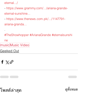
eternal.../
- 
https://www.grammy.com/.../ariana-grande-
eternal-sunshine
...
- 
https://www.thenews.com.pk/.../1147791-
ariana-granda
...
.
#TheShowhopper
#ArianaGrande
#eternalsunshi
ne
music
Music Video
Geeked Out
ดูทั้งหมด
โพสต์ล่าสุด