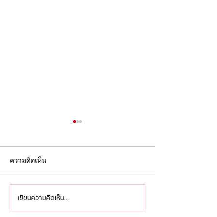
ความคิดเห็น
เขียนความคิดเห็น…
'ไอเดียล้นเหลือ เหลืออย่าง
ครบรอบ 9 ปี หลั
เดียวคือทำ' ว่าด้วย 'การ
เสีย ‘David Bowi