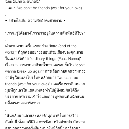
น้อยฉันก็สวยขนาดนี้”
- เพลง “we can’t be friends (wait for your love)”
.
• อย่างไรเสีย ความรักยังคงสวยงาม •
.
“เราจะรู้ได้อย่างไรว่าเราอยู่ในความสัมพันธ์ที่ใช่?”
.
คำถามจากแทร็กแรกอย่าง “intro (end of the 
world)” ที่ถูกตอบอย่างอบอุ่นด้วยเสียงของคุณยาย
ในเพลงสุดท้าย “ordinary things (Feat. Nonna)” 
เรื่องราวการจากลาด้วยน้ำตาและรอยยิ้มใน “don’t 
wanna break up again” การเลือกเก็บแต่ความทรง
จำดีๆ ในเพลงโปรโมทหลักอย่าง “we can’t be 
friends (wait for your love)” และเรื่องราวอีกหลาย
มุมที่ถูกเล่าในแต่ละเพลง ทำให้ผู้ฟังสัมผัสได้ถึง
บรรยากาศความเข้าใจและการมูฟออนที่หนักแน่น 
แข็งแรงของอาริอาน่า
.
“ฉันกลับมาแล้วและหลงรักทุกนาทีในการสร้าง
อัลบั้มนี้ ทั้งงานวิดีโอ การซ้อม หรือถ่ายปก มีความ
สุขมากกว่าทุกครั้งที่ผ่านมาในชีวิตนี้” อาริอาน่า