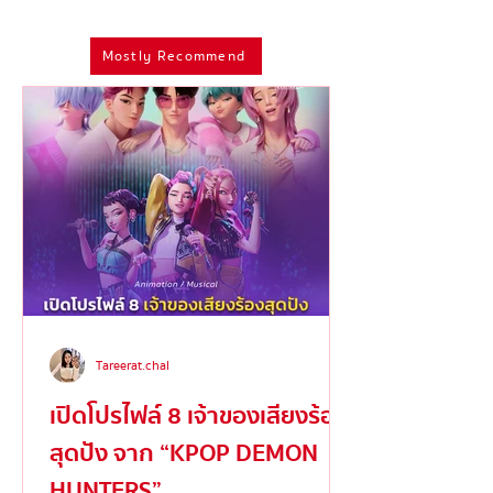
ดองงาน' ของศิลปินและ
แห่ง ‘Modern
Mostly Recommend
มนุษย์ครีเอทีฟที่อาจมีที่มา
Androgyny’ ผู้
จากความกลัวลึกๆ ในจิตใจ
อิสรภาพและข้ามพ
เพศ
Tareerat.chal
เปิดโปรไฟล์ 8 เจ้าของเสียงร้อง
สุดปัง จาก “KPOP DEMON
HUNTERS”