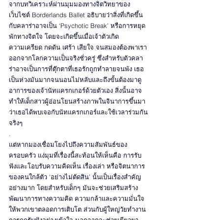
จากบทวิเคราะห์ผ่านมุมมองทางจิตวิทยาของ
เว็บไซต์ Borderlands Ballet อธิบายว่าสิ่งที่เกิดขึ้น
กับคลาร่าอาจเป็น ‘Psychotic Break’ หรือการหยุด
พักทางจิตใจ โดยจะเกิดขึ้นเมื่อเจ้าตัวเกิด
ความเครียด กดดัน เศร้า เสียใจ จนสมองต้องพาเรา
ออกจากโลกความเป็นจริงชั่วครู่ ซึ่งสำหรับตัวคลา
ร่าอาจเป็นการที่ตุ๊กตาที่เธอรักถูกทำลายจนพัง เธอ
เป็นห่วงมันมากจนนอนไม่หลับและถึงขั้นต้องมาดู
อาการของเจ้านัทแครกเกอร์ด้วยตัวเอง สิ่งนั้นอาจ
ทำให้เด็กสาวผู้อ่อนโยนสร้างภาพในจินาการขึ้นมา
ว่าเธอได้พบเจอกับนัทแครกเกอร์และใช้เวลาร่วมกัน
จริงๆ 
.
แต่หากมองเชื่อมโยงไปถึงความสัมพันธ์ของ
ครอบครัว แง่มุมที่เรื่องนี้สะท้อนให้เห็นคือ การรับ
ฟังและโอบรับความคิดเห็น เรื่องเล่า หรือจิตนาการ
ของคนใกล้ตัว ‘อย่างไม่ตัดสิน’ นั้นเป็นเรื่องสำคัญ
อย่างมาก โดยสำหรับเด็กๆ มันจะช่วยเสริมสร้าง
พัฒนาการทางความคิด ความกล้าและความมั่นใจ
ให้พวกเขาตลอดการเติบโต ส่วนกับผู้ใหญ่วัยทำงาน 