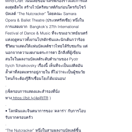
Mind-Craft วันนี้เลยขอมาเสิร์ฟเรื่องราวและการแส
ดงสุดฮีลใจ สร้างไวบ์คริสมาสต์กันก่อนใครกับโชว์
บัลเลต์ “The Nutcracker” โดยคณะ Samara 
Opera & Ballet Theatre (ประเทศรัสเซีย) หนึ่งใน
การแสดงจาก  Bangkok's 27th International 
Festival of Dance & Music ที่จะขนเอาเวทย์มนตร์
แห่งฤดูหนาวทั้งงานโปรดักชันและนักเต้นกว่าร้อย
ชีวิตมาแสดงให้แฟนบัลเลต์ชาวไทยได้รับชมกัน แต่
นอกจากความงดงามตระการตา อีกสิ่งที่ผู้เขียน
สนใจในผลงานบัลเลต์ระดับตำนานของ Pyotr 
Ilyich Tchaikovsky เรื่องนี้ เห็นทีจะเป็นแง่คิดอัน
ล้ำค่าที่สอดแทรกอยู่ภายใน ที่ไม่ว่าจะเป็นผู้ชมวัย
ไหนก็จะต้องรู้สึกเชื่อมโยงได้แน่นอน!
.
(เช็ครอบการแสดงและสำรองที่นั่ง 
ทาง
 https://bit.ly/4ejRlTR
 )  
.
• โลกฝันและจินตนาการของ ‘คลาร่า’ กับการโอบ
รับจากครอบครัว
.
“The Nutcracker” หนึ่งในสามผลงานบัลเลต์ชิ้น