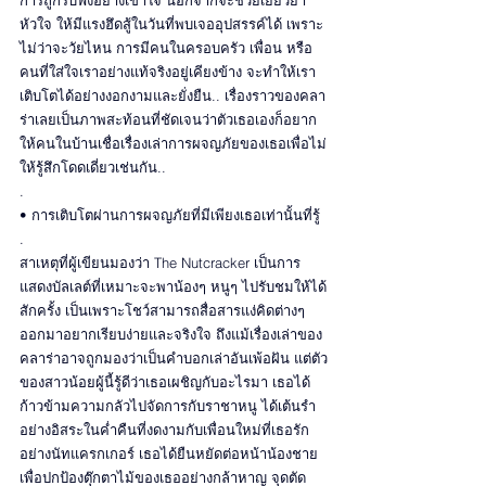
การถูกรับฟังอย่างเข้าใจ นอกจากจะช่วยเยียวยา
หัวใจ ให้มีแรงฮึดสู้ในวันที่พบเจออุปสรรค์ได้ เพราะ
ไม่ว่าจะวัยไหน การมีคนในครอบครัว เพื่อน หรือ
คนที่ใส่ใจเราอย่างแท้จริงอยู่เคียงข้าง จะทำให้เรา
เติบโตได้อย่างงอกงามและยั่งยืน.. เรื่องราวของคลา
ร่าเลยเป็นภาพสะท้อนที่ชัดเจนว่าตัวเธอเองก็อยาก
ให้คนในบ้านเชื่อเรื่องเล่าการผจญภัยของเธอเพื่อไม่
ให้รู้สึกโดดเดี่ยวเช่นกัน.. 
.
• การเติบโตผ่านการผจญภัยที่มีเพียงเธอเท่านั้นที่รู้
.
สาเหตุที่ผู้เขียนมองว่า The Nutcracker เป็นการ
แสดงบัลเลต์ที่เหมาะจะพาน้องๆ หนูๆ ไปรับชมให้ได้
สักครั้ง เป็นเพราะโชว์สามารถสื่อสารแง่คิดต่างๆ 
ออกมาอยากเรียบง่ายและจริงใจ ถึงแม้เรื่องเล่าของ
คลาร่าอาจถูกมองว่าเป็นคำบอกเล่าอันเพ้อฝัน แต่ตัว
ของสาวน้อยผู้นี้รู้ดีว่าเธอเผชิญกับอะไรมา เธอได้
ก้าวข้ามความกลัวไปจัดการกับราชาหนู ได้เต้นรำ
อย่างอิสระในค่ำคืนที่งดงามกับเพื่อนใหม่ที่เธอรัก
อย่างนัทแครกเกอร์ เธอได้ยืนหยัดต่อหน้าน้องชาย
เพื่อปกป้องตุ๊กตาไม้ของเธออย่างกล้าหาญ จุดตัด