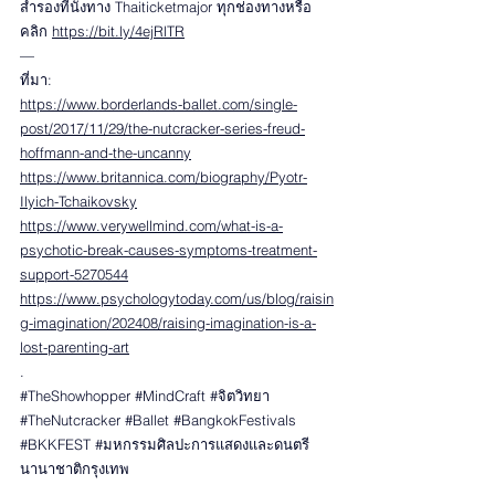
สำรองที่นั่งทาง Thaiticketmajor ทุกช่องทางหรือ
คลิก 
https://bit.ly/4ejRlTR
—
ที่มา:
https://www.borderlands-ballet.com/single-
post/2017/11/29/the-nutcracker-series-freud-
hoffmann-and-the-uncanny
https://www.britannica.com/biography/Pyotr-
Ilyich-Tchaikovsky
https://www.verywellmind.com/what-is-a-
psychotic-break-causes-symptoms-treatment-
support-5270544
https://www.psychologytoday.com/us/blog/raisin
g-imagination/202408/raising-imagination-is-a-
lost-parenting-art
.
#TheShowhopper
#MindCraft
#จ
ิตวิทยา 
#TheNutcracker
#Ballet
#BangkokFestivals
#BKKFEST
#มหกรรมศ
ิลปะการแสดงและดนตรี
นานาชาติกรุงเทพ