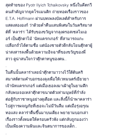
สุดท้ายของ Pyotr Ilyich Tchaikovsky หนึ่งในคีตกวี
คนสำคัญจากยุคโรแมนติก ถ่ายทอดเรื่องราวของ 
E.T.A. Hoffmann ผ่านบทเพลงบัลเลต์สำหรับการ
แสดงสององก์ ว่าด้วยค่ำคืนแสนพิเศษในวันคริสมาส
ต์ที่ ‘คลาร่า’ ได้รับของขวัญจากลุงดรอสเซลไมเอ
อร์ เป็นตุ๊กตาไม้ ‘นัทแครกเกอร์’ ที่สามารถแกะ
เปลือกถั่วได้ตามชื่อ แต่น้องชายตัวดีกลับโยนตุ๊กตาผู้
น่าสงสารลงพื้นด้วยความอิจฉาที่ของขวัญของพี่
สาว ดูน่าสนใจกว่าตุ๊กตาหนูของตน.. 
.
ในคืนนั้นคลาร่าเลยนำตุ๊กตามาวางไว้ใต้ต้นคริ
สมาสต์ตามคำบอกของลุงเพื่อให้เวทมนตร์เยียวยา
เจ้านัทแครกเกอร์ แต่เมื่อเธอลงมาเฝ้าดูในยามดึก 
กลับพบเจอเหล่าตุ๊กตาขนาดตัวเท่ามนุษย์ที่กำลัง
ต่อสู้กับราชาหนูอย่างดุเดือด และสิ่งนี้ก็นำพาคลาร่า
ไปสู่การผจญภัยที่เธอจะไม่มีวันลืม แต่เมื่อรุ่งอรุณ
ทอแสง คลาร่าตื่นขึ้นมาบนเตียง พยายามบอกเล่า
เรื่องราวทั้งหมดให้ครอบครัวฟัง แต่กลับถูกมองว่า
เป็นเพียงความฝันและจินตนาการของเด็ก..
.