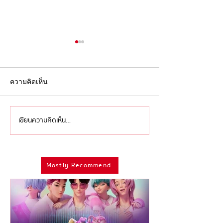
ความคิดเห็น
เขียนความคิดเห็น…
รู้จัก Recreational Fear
Wednesday ซีซัน 
จุดกึ่งกลางระหว่าง ‘ความ
ความเป็น ‘เพื่อน’ท
กลัว’ และ ‘ความสนุก’ ที่
‘แปลก’ หรือ ‘แต
Mostly Recommend
ทำให้ ‘คอหนังสยองขวัญ’
แค่ไหนก็โอบรับก
ยืดหยุ่นทางอารมณ์