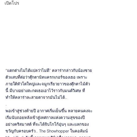
เปิดโปร
“แตกต่างไม่ได้แปลว่าไม่ดี” คลาร่ากล่าวกับน้องชาย
ตัวแสบที่ต่อว่าตุ๊กตานัทแครกเกอร์ของเธอ เพราะ
ภายใต้หัวโตใหญ่และจมูกเรียวยาวของตุ๊กตาไม้ตัว
นี้ มีบางอย่างสะกดเธอเอาไว้ราวกับมนต์วิเศษ ที่
ทำให้คลาร่าละสายตาจากมันไม่ได้..
.
พอเข้าสู่ช่วงท้ายปี อากาศเริ่มเย็นขึ้น หลายคนคงจะ
เริ่มนับถอยหลังเข้าสู่เทศกาลแห่งความสุขของปี
อย่างคริสมาสต์ ที่จะได้จิบโกโก้อุ่นๆ และแลกของ
ขวัญกับครอบครัว.. The Showhopper ในคอลัมน์ 