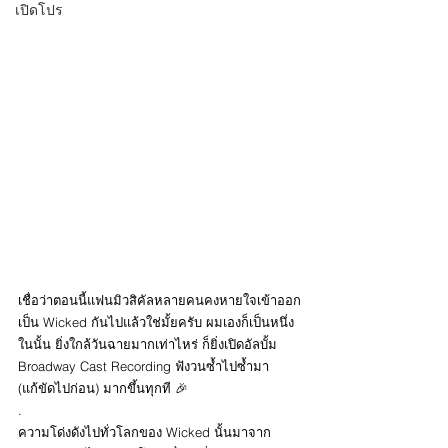
เปิดโปร
เชื่อว่าตอนนี้แฟนมิวสิคัลหลายคนคงหายใจเข้าออก
เป็น Wicked กันไปแล้วใช่มั้ยครับ ผมเองก็เป็นหนึ่ง
ในนั้น ยิ่งใกล้วันฉายมากเท่าไหร่ ก็ยิ่งเปิดอัลบั้ม 
Broadway Cast Recording ฟังวนซ้ำไปซ้ำมา 
(แก้ขัดไปก่อน) มากขึ้นทุกที 🎉
.
ความโด่งดังไปทั่วโลกของ Wicked นั้นมาจาก