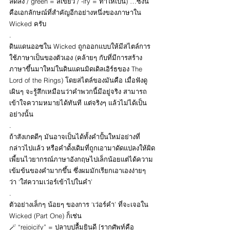
ลดลง / green = สีเขียว / -ify = ทำให้เป็น) …ซึ่งนี่
คือเอกลักษณ์ที่สำคัญอีกอย่างหนึ่งของภาษาใน 
Wicked ครับ
.
ดินแดนออซใน Wicked ถูกออกแบบให้มีสไตล์การ
ใช้ภาษาเป็นของตัวเอง (คล้ายๆ กับที่มีการสร้าง
ภาษาขึ้นมาใหม่ในดินแดนมิดเดิลเอิร์ธของ The 
Lord of the Rings) โดยสไตล์ของมันคือ เมื่อฟังดู
เผินๆ จะรู้สึกเหมือนว่าคำพวกนี้มีอยู่จริง สามารถ
เข้าใจความหมายได้ทันที แต่จริงๆ แล้วไม่ได้เป็น
อย่างนั้น
.
ถ้าสังเกตดีๆ มันอาจเป็นได้ทั้งคำปั้นใหม่อย่างที่
กล่าวไปแล้ว หรือคำดั้งเดิมที่ถูกเอามาดัดแปลงให้ผิด
เพี้ยนไวยากรณ์ภาษาอังกฤษไปเล็กน้อยแต่ได้ความ
เข้มข้นของคำมากขึ้น ซึ่งผมมักเรียกเอาเองง่ายๆ 
ว่า ‘ใส่ความเว่อร์เข้าไปในคำ’
.
ตัวอย่างเล็กๆ น้อยๆ ของการ ‘เว่อร์คำ’ ที่จะเจอใน 
Wicked (Part One) ก็เช่น
🪄 “rejoicify” = ปลาบปลื้มยินดี [รากศัพท์คือ 