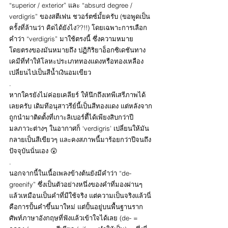
“superior / exterior” และ “absurd degree / 
verdigris” ของสตีเฟน ชวอร์ตซ์มั้ยครับ (ขอพูดเป็น
ครั้งที่ล้านว่า คิดได้ยังไง??!!) โดยเฉพาะการเลือก
คำว่า “verdigris” มาใช้ตรงนี้ ซึ่งความหมาย
โดยตรงของมันหมายถึง ปฏิกิริยาอ็อกซิเดชันทาง
เคมีที่ทำให้โลหะประเภททองแดงหรือทองเหลือง
เปลี่ยนไปเป็นสีน้ำเงินอมเขียว
.
หากใครยังไม่ค่อยเคลียร์ ให้นึกถึงเทพีเสรีภาพได้
เลยครับ เดิมทีอนุสาวรีย์นี้เป็นสีทองแดง แต่หลังจาก
ถูกนำมาติดตั้งที่เกาะลิเบอร์ตี้ได้เพียงสิบกว่าปี 
มลภาวะต่างๆ ในอากาศก็ ‘verdigris’ เปลี่ยนให้มัน
กลายเป็นสีเขียวๆ และคงสภาพนี้มาร้อยกว่าปีจนถึง
ปัจจุบันนั่นเอง 😲
.
นอกจากนี้ในเนื้อเพลงข้างต้นยังมีคำว่า “de-
greenify” ซึ่งเป็นตัวอย่างหนึ่งของคำที่มองผ่านๆ 
แล้วเหมือนเป็นคำที่มีใช้จริง แต่ความเป็นจริงแล้วนี่
คือการปั้นคำขึ้นมาใหม่ แต่ปั้นอยู่บนพื้นฐานราก
ศัพท์ภาษาอังกฤษที่ฟังแล้วเข้าใจได้เลย (de- = 