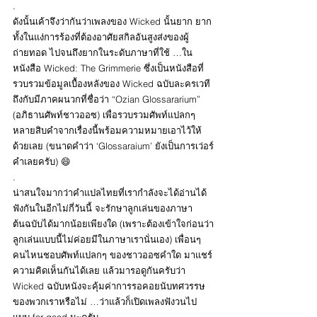
.
ดังนั้นเค้าจึงว่ากันว่าเพลงของ Wicked นั้นยาก ยาก
ทั้งในแง่การร้องที่ต้องอาศัยสกิลอันสูงส่งของผู้
ถ่ายทอด ไปจนถึงยากในระดับภาษาที่ใช้ …ใน
หนังสือ Wicked: The Grimmerie ซึ่งเป็นหนังสือที่
รวบรวมข้อมูลเบื้องหลังของ Wicked ฉบับละครเวที 
ถึงกับมีภาคผนวกที่ชื่อว่า “Ozian Glossararium” 
(อภิธานศัพท์ชาวออซ) เพื่อรวบรวมศัพท์แปลกๆ 
หลายสิบคำจากเรื่องนี้พร้อมความหมายเอาไว้ให้
ด้วยเลย (ขนาดคำว่า ‘Glossaraium’ ยังเป็นการเว่อร์
คำเลยครับ) 😄
.
น่าสนใจมากว่าคำแปลไทยที่เรากำลังจะได้อ่านได้
ฟังกันในอีกไม่กี่วันนี้ จะรักษาลูกเล่นของภาษา
ต้นฉบับได้มากน้อยเพียงใด (เพราะต้องเข้าใจก่อนว่า
ลูกเล่นแบบนี้ไม่ค่อยมีในภาษาเรานั่นเอง) เพื่อนๆ 
คนไหนชอบศัพท์แปลกๆ ของชาวออซคำใด มาแชร์
ความคิดเห็นกันได้เลย แล้วมารอดูกันครับว่า 
Wicked ฉบับหนังจะคุ้มค่าการรอคอยนับทศวรรษ
ของพวกเราหรือไม่ …ว่าแล้วก็เปิดเพลงฟังวนไป