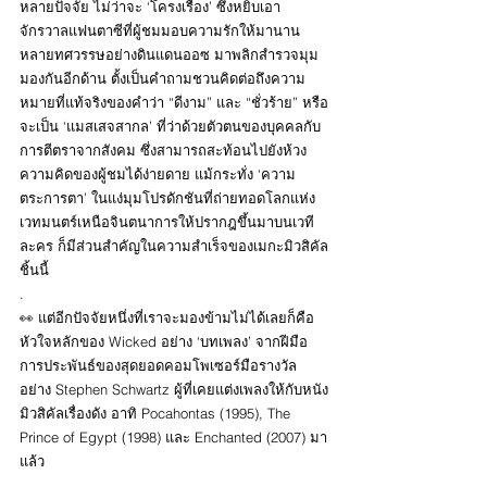
หลายปัจจัย ไม่ว่าจะ ‘โครงเรื่อง’ ซึ่งหยิบเอา
จักรวาลแฟนตาซีที่ผู้ชมมอบความรักให้มานาน
หลายทศวรรษอย่างดินแดนออซ มาพลิกสำรวจมุม
มองกันอีกด้าน ตั้งเป็นคำถามชวนคิดต่อถึงความ
หมายที่แท้จริงของคำว่า “ดีงาม” และ “ชั่วร้าย” หรือ
จะเป็น ‘แมสเสจสากล’ ที่ว่าด้วยตัวตนของบุคคลกับ
การตีตราจากสังคม ซึ่งสามารถสะท้อนไปยังห้วง
ความคิดของผู้ชมได้ง่ายดาย แม้กระทั่ง ‘ความ
ตระการตา’ ในแง่มุมโปรดักชันที่ถ่ายทอดโลกแห่ง
เวทมนตร์เหนือจินตนาการให้ปรากฎขึ้นมาบนเวที
ละคร ก็มีส่วนสำคัญในความสำเร็จของเมกะมิวสิคัล
ชิ้นนี้
.
👀 แต่อีกปัจจัยหนึ่งที่เราจะมองข้ามไม่ได้เลยก็คือ 
หัวใจหลักของ Wicked อย่าง ‘บทเพลง’ จากฝีมือ
การประพันธ์ของสุดยอดคอมโพเซอร์มือรางวัล
อย่าง Stephen Schwartz ผู้ที่เคยแต่งเพลงให้กับหนัง
มิวสิคัลเรื่องดัง อาทิ Pocahontas (1995), The 
Prince of Egypt (1998) และ Enchanted (2007) มา
แล้ว
.