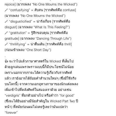
rejoice] (ฉากเพลง “No One Mourns the Wicked”)
🪄 “confusifying” = สับสน [รากศัพท์คือ confuse] 
(ฉากเพลง “No One Mourns the Wicked”)
🪄 “disgusticified” = น่ารังเกียจ [รากศัพท์คือ 
disgust] (ฉากเพลง “What Is This Feeling?”)
🪄 “gratitution” = รู้สึกขอบคุณ [รากศัพท์คือ 
gratitude] (ฉากเพลง “Dancing Through Life”)
🪄 “thrillifying” = น่าตื่นเต้น [รากศัพท์คือ thrill] 
(ก่อนเข้าเพลง “One Short Day”)
.
👍 จะว่าไปแล้วภาษาศาสตร์ใน Wicked ที่เต็มไป
ด้วยลูกเล่นแพรวพราวแบบนี้ก็มีประโยชน์ไม่น้อย 
เพราะนอกจากเราจะได้ความรู้เกี่ยวกับรากศัพท์
แล้ว เรายังอาจได้ถ้อยคำสำนวนใหม่ๆ (ซึ่งมีใช้จริง
บนโลกนี้) จากความเอกอุทางภาษาของนักแต่งเพลง
เพิ่มเข้าไปที่คลังศัพท์ในสมองเราด้วย อย่างเช่น 
“verdigris” ที่ยกตัวอย่างไป หรือคำว่า “for good” 
(ซึ่งจะได้ยินอย่างมีนัยสำคัญใน Wicked Part Two ปี
หน้า) ที่สมัยก่อนผมไม่เคยรู้เลยว่ามันแปลว่า 
“forever”