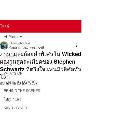
โพสต์
All Posts
Gaslight Café
All Posts
18 พ.ย. 2567
ยาว 2 นาที
ภาษาและถ้อยคำพิเศษใน Wicked
Geeked Out
ผลงานสุดละเมียดของ Stephen
TALK
Schwartz ที่ตรึงใจแฟนมิวสิคัลทั่ว
WHAT’S ON
โลก
CRITIQUE • CRITIC
อัปเดตเมื่อ
20 ธ.ค. 2567
BEHIND THE SCENES
ไปดูมาแล้ว
MIND - CRAFT