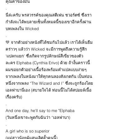
คุณค่าของมัน
.
นี่ล่ะครับ พรสวรรค์ของคุณสตีเฟน ชวอร์ตซ์ ซึ่งเรา
กำลังจะได้พบลายเซ็นทั้งหมดนี้ของเขาอีกครั้งผ่าน
บทเพลงใน Wicked
.
💚 จากตัวอย่างหนังที่ได้ชมกันไปแล้ว เราได้เห็นธีม
คร่าวๆ แล้วว่า Wicked จะมีการพูดถึงความรู้สึก 
‘แปลกแยก’ ซึ่งเกิดจากรูปลักษณ์สีเขียวของตัว
ละคร Elphaba (Cynthia Erivo) ด้วย ถ้างั้นคราวนี้
ผมขอยกตัวอย่างเนื้อร้องพร้อมคำแปลแบบง่ายๆ 
จากเพลงในหนังมาให้ทุกคนลองสังเกตกัน เป็นท่อน
หนึ่งจากเพลง “The Wizard and I” ซึ่งจะถูกร้องโดย
เอลฟาบานี่เอง (สบายใจได้ ท่อนนี้ไม่ได้สปอยล์เนื้อ
เรื่องครับ)
.
And one day, he'll say to me "Elphaba
(วันหนึ่งเขาจะพูดกับฉันว่า “เอลฟาบา)
.
A girl who is so superior
(แม่สาวน้อยผู้แสนเลิศล้ำคนนี้)