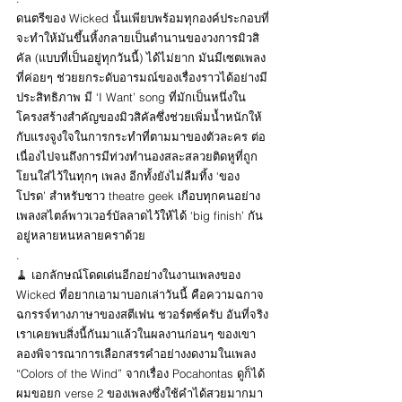
ดนตรีของ Wicked นั้นเพียบพร้อมทุกองค์ประกอบที่
จะทำให้มันขึ้นหิ้งกลายเป็นตำนานของวงการมิวสิ
คัล (แบบที่เป็นอยู่ทุกวันนี้) ได้ไม่ยาก มันมีเซตเพลง
ที่ค่อยๆ ช่วยยกระดับอารมณ์ของเรื่องราวได้อย่างมี
ประสิทธิภาพ มี ‘I Want’ song ที่มักเป็นหนึ่งใน
โครงสร้างสำคัญของมิวสิคัลซึ่งช่วยเพิ่มน้ำหนักให้
กับแรงจูงใจในการกระทำที่ตามมาของตัวละคร ต่อ
เนื่องไปจนถึงการมีท่วงทำนองสละสลวยติดหูที่ถูก
โยนใส่ไว้ในทุกๆ เพลง อีกทั้งยังไม่ลืมทิ้ง ‘ของ
โปรด’ สำหรับชาว theatre geek เกือบทุกคนอย่าง
เพลงสไตล์พาวเวอร์บัลลาดไว้ให้ได้ ‘big finish’ กัน
อยู่หลายหนหลายคราด้วย
.
🧹 เอกลักษณ์โดดเด่นอีกอย่างในงานเพลงของ 
Wicked ที่อยากเอามาบอกเล่าวันนี้ คือความฉกาจ
ฉกรรจ์ทางภาษาของสตีเฟน ชวอร์ตซ์ครับ อันที่จริง
เราเคยพบสิ่งนี้กันมาแล้วในผลงานก่อนๆ ของเขา 
ลองพิจารณาการเลือกสรรคำอย่างงดงามในเพลง 
“Colors of the Wind” จากเรื่อง Pocahontas ดูก็ได้ 
ผมขอยก verse 2 ของเพลงซึ่งใช้คำได้สวยมากมา