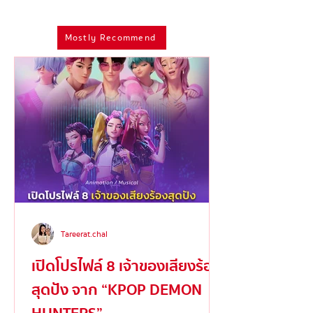
Cynthia Erivo เปิดใจ ‘Defying
Mostly Recommend
Gravity’ ไม่ใช่เพลงที่ยากที่สุด!
Tareerat.chal
เปิดโปรไฟล์ 8 เจ้าของเสียงร้อง
สุดปัง จาก “KPOP DEMON