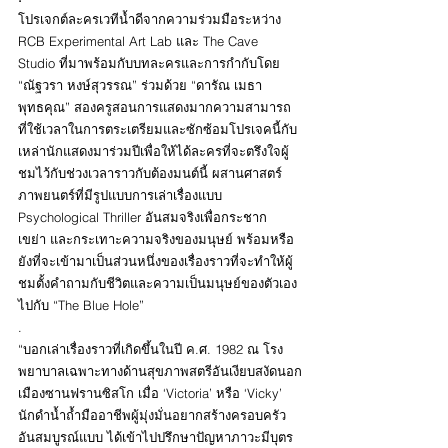
โปรเจกต์ละครเวทีน้ำดีจากความร่วมมือระหว่าง 
RCB Experimental Art Lab และ The Cave 
Studio ที่มาพร้อมกับบทละครและการกำกับโดย 
“ณัฐวรา หงษ์สุวรรณ” ร่วมด้วย “ดารัณ เมธา
พุทธคุณ” สองครูสอนการแสดงมากความสามารถ 
ที่ใช้เวลาในการตระเตรียมและซักซ้อมโปรเจคนี้กับ
เหล่านักแสดงมาร่วมปีเพื่อให้ได้ละครที่จะตรึงใจผู้
ชมไว้กับช่วงเวลาราวกับต้องมนต์นี้ ผสานศาสตร์
ภาพยนตร์ที่มีรูปแบบการเล่าเรื่องแบบ 
Psychological Thriller อันสมจริงเพื่อกระชาก 
เขย่า และกระเทาะความจริงของมนุษย์ พร้อมหรือ
ยังที่จะเข้ามาเป็นส่วนหนึ่งของเรื่องราวที่จะทำให้ผู้
ชมตั้งคำถามกับชีวิตและความเป็นมนุษย์ของตัวเอง
ไปกับ “The Blue Hole”
.
“บอกเล่าเรื่องราวที่เกิดขึ้นในปี ค.ศ. 1982 ณ โรง
พยาบาลเฉพาะทางด้านสุขภาพสตรีอันเงียบสงัดนอก
เมืองซานฟรานซิสโก เมื่อ ‘Victoria’ หรือ ‘Vicky’ 
นักดำน้ำถ้ำมืออาชีพผู้มุ่งมั่นอยากสร้างครอบครัว
อันสมบูรณ์แบบ ได้เข้าไปปรึกษาปัญหาภาวะมีบุตร