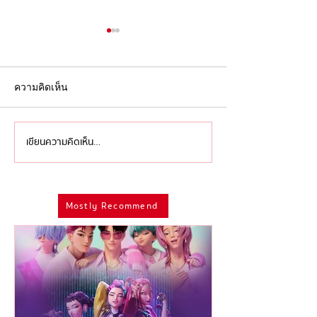
ความคิดเห็น
เขียนความคิดเห็น…
กันยาต้อง ‘ไม่ยม’ ส่งท้าย
สมมง สมฐา สมใ
เดือนหม่นๆ ด้วยการแสดงที่
สรุปไฮไลท์สำคั
ห้ามพลาด!
รางวัลจาก Emm
2025
Mostly Recommend