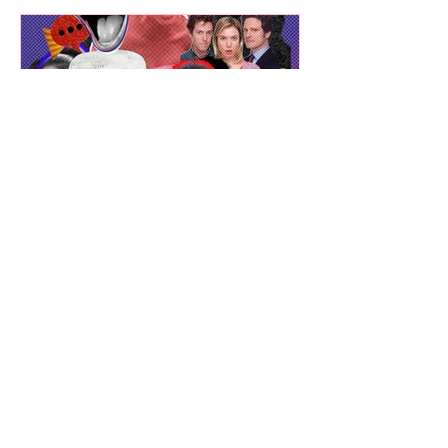
The Showhopper Team
รู้จัก ‘Dialect Coach’ เนิร์ด
ภาษาผู้ร่ายมนต์เปลี่ยนสำเนียง
โป๊ะให้ปังอย่างกับเนทีฟ
🗣️ ประเทศไทยจะมีกี่ ‘แต้ว-ณฐพร’ ก็ได้ ถ้า
อาชีพ Dialect Coach กลายมาเป็นอาชีพ