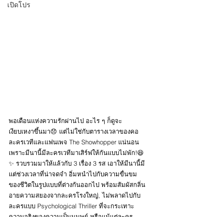
เปิดโปร
พอเดือนแห่งความรักผ่านไป อะไร ๆ ก็ดูจะ
เงียบเหงาขึ้นมา😞 แต่ไม่ใช่กับตารางเวลาของคอ
ละครเวทีและแฟนเพจ The Showhopper แน่นอน 
เพราะมีนานี้มีละครเวทีมาเสิร์ฟให้กันแบบไม่พัก!😆
✨ รวบรวมมาให้แล้วกับ 3 เรื่อง 3 รส เอาให้มีนานี้มี
แต่ช่วงเวลาที่น่าจดจำ อิ่มหนำไปกับความขื่นขม
ของชีวิตในรูปแบบที่ต่างกันออกไป พร้อมสัมผัสกลิ่น
อายความสยองจากละครโรงใหญ่, ไม่พลาดไปกับ
ละครแบบ Psychological Thriller ที่จะกระเทาะ
ความจริงของความเป็นมนุษย์ หรือแม้แต่ละคร