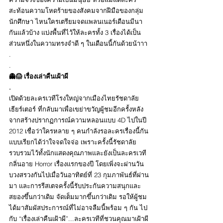
สะท้อนความโหดร้ายของสังคมจากฝีมือของกลุ่ม
นักศึกษา ไหนใครเตรียมจดแพลนเนอร์เดือนมีนา
กันแล้วบ้าง แบ่งพื้นที่ไว้ให้ละครทั้ง 3 เรื่องได้เป็น
ส่วนหนึ่งในความทรงจำดี ๆ ในเดือนนี้กันด้วยน้าาา
.
.
👻😱 เรื่องเล่าคืนเฝ้าผี
.
เปิดด้วยละครเวทีโรงใหญ่จากเมืองไทยรัชดาลัย 
เธียร์เตอร์ ที่กลับมาเพื่อเขย่าขวัญผู้ชมอีกครั้งหลัง
จากสร้างปรากฏการณ์ความหลอนแบบ 4D ไปในปี 
2012 เชื่อว่าใครหลาย ๆ คนกำลังรอละครเรื่องนี้กัน
แบบเรียกได้ว่าใจจดใจจ่อ เพราะครั้งนี้รัชดาลัย
รวบรวมไว้ทั้งนักแสดงคุณภาพและยังเป็นละครเวที
กลิ่นอาย Horror เรื่องแรกของปี โดยเพิ่งจะผ่านวัน
บวงสรวงกันไปเมื่อวันอาทิตย์ที่ 23 กุมภาพันธ์ที่ผ่าน
มา และการรีสเตจครั้งนี้รับประกันความสนุกและ
สยองขึ้นกว่าเดิม จัดเต็มมากขึ้นกว่าเดิม รอให้ผู้ชม
ได้มาสัมผัสประการณ์ที่ไม่อาจลืมนี้พร้อม ๆ กัน ไป
กับ “เรื่องเล่าคืนเฝ้าผี”...ละครเวทีที่ชวนคุณมาเฝ้าผี