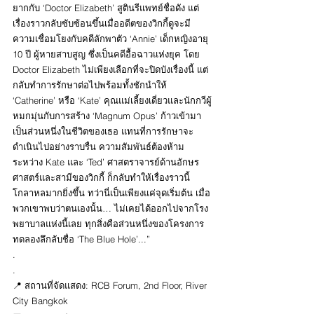
ยากกับ ‘Doctor Elizabeth’ สูตินรีแพทย์ชื่อดัง แต่
เรื่องราวกลับซับซ้อนขึ้นเมื่ออดีตของวิกกี้ดูจะมี
ความเชื่อมโยงกับคดีลักพาตัว ‘Annie’ เด็กหญิงอายุ 
10 ปี ผู้หายสาบสูญ ซึ่งเป็นคดีอื้อฉาวแห่งยุค โดย 
Doctor Elizabeth ไม่เพียงเลือกที่จะปิดบังเรื่องนี้ แต่
กลับทำการรักษาต่อไปพร้อมทั้งชักนำให้ 
‘Catherine’ หรือ ‘Kate’ คุณแม่เลี้ยงเดี่ยวและนักกวีผู้
หมกมุ่นกับการสร้าง ‘Magnum Opus’ ก้าวเข้ามา
เป็นส่วนหนึ่งในชีวิตของเธอ แทนที่การรักษาจะ
ดำเนินไปอย่างราบรื่น ความสัมพันธ์ต้องห้าม
ระหว่าง Kate และ ‘Ted’ ศาสตราจารย์ด้านอักษร
ศาสตร์และสามีของวิกกี้ ก็กลับทำให้เรื่องราวนี้
โกลาหลมากยิ่งขึ้น ทว่านี่เป็นเพียงแค่จุดเริ่มต้น เมื่อ
พวกเขาพบว่าตนเองนั้น… ไม่เคยได้ออกไปจากโรง
พยาบาลแห่งนี้เลย ทุกสิ่งคือส่วนหนึ่งของโครงการ
ทดลองลึกลับชื่อ ‘The Blue Hole’...”
.
.
📍 สถานที่จัดแสดง: RCB Forum, 2nd Floor, River 
City Bangkok