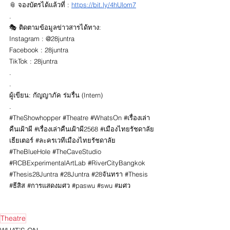
📎 จองบัตรได้แล้วที่ : 
https://bit.ly/4hUlom7
.
🎭 ติดตามข้อมูลข่าวสารได้ทาง:
Instagram : @28juntra
Facebook : 28juntra
TikTok : 28juntra
.
.
ผู้เขียน: กัญญาภัค ร่มรื่น (Intern)
.
#TheShowhopper
#Theatre
#WhatsOn
#เร
ื่องเล่า
คืนเฝ้าผี 
#เร
ื่องเล่าคืนเฝ้าผี2568 
#เม
ืองไทยรัชดาลัย
เธียเตอร์ 
#ละครเวท
ีเมืองไทยรัชดาลัย 
#TheBlueHole
#TheCaveStudio
#RCBExperimentalArtLab
#RiverCityBangkok
#Thesis28Juntra
#28Juntra
#28จ
ันทรา 
#Thesis
#ธ
ีสิส 
#การแสดงมศว
#paswu
#swu
#มศว
Theatre