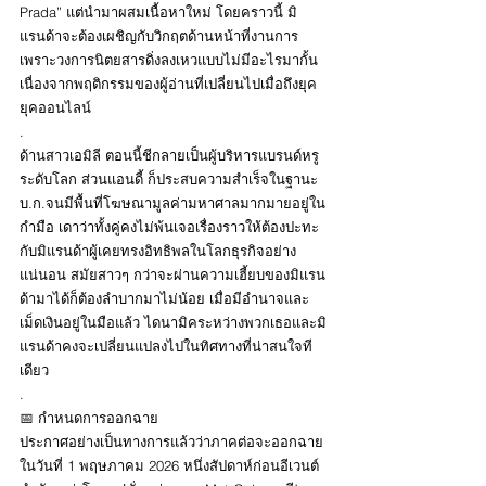
Prada” แต่นำมาผสมเนื้อหาใหม่ โดยคราวนี้ มิ
แรนด้าจะต้องเผชิญกับวิกฤตด้านหน้าที่งานการ 
เพราะวงการนิตยสารดิ่งลงเหวแบบไม่มีอะไรมากั้น 
เนื่องจากพฤติกรรมของผู้อ่านที่เปลี่ยนไปเมื่อถึงยุค
ยุคออนไลน์ 
.
ด้านสาวเอมิลี ตอนนี้ชีกลายเป็นผู้บริหารแบรนด์หรู
ระดับโลก ส่วนแอนดี้ ก็ประสบความสำเร็จในฐานะ
บ.ก.จนมีพื้นที่โฆษณามูลค่ามหาศาลมากมายอยู่ใน
กำมือ เดาว่าทั้งคู่คงไม่พ้นเจอเรื่องราวให้ต้องปะทะ
กับมิแรนด้าผู้เคยทรงอิทธิพลในโลกธุรกิจอย่าง
แน่นอน สมัยสาวๆ กว่าจะผ่านความเฮี้ยบของมิแรน
ด้ามาได้ก็ต้องลำบากมาไม่น้อย เมื่อมีอำนาจและ
เม็ดเงินอยู่ในมือแล้ว ไดนามิคระหว่างพวกเธอและมิ
แรนด้าคงจะเปลี่ยนแปลงไปในทิศทางที่น่าสนใจที
เดียว
.
📅 กำหนดการออกฉาย
ประกาศอย่างเป็นทางการแล้วว่าภาคต่อจะออกฉาย
ในวันที่ 1 พฤษภาคม 2026 หนึ่งสัปดาห์ก่อนอีเวนต์