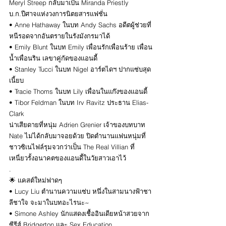
Meryl Streep กลับมาเป็น Miranda Priestly 
บ.ก.ปีศาจแห่งวงการนิตยสารแฟชั่น
• Anne Hathaway ในบท Andy Sachs อดีตผู้ช่วยที่
หนีรอดจากอันตรายในรังมังกรมาได้
• Emily Blunt ในบท Emily เพื่อนรักเพื่อนร้าย เพื่อน
น้ำเพื่อนริน เลขาคู่กัดของแอนดี้
• Stanley Tucci ในบท Nigel อาร์ตไดฯ ปากแซ่บสุด
เนี้ยบ
• Tracie Thoms ในบท Lily เพื่อนในแก๊งของแอนดี้
• Tibor Feldman ในบท Irv Ravitz ประธาน Elias-
Clark
น่าเสียดายที่หนุ่ม Adrien Grenier เจ้าของบทบาท 
Nate ไม่ได้กลับมาจอยด้วย ปิดตำนานแฟนหนุ่มที่
ชาวซิเนไฟล์รุมจวกว่าเป็น The Real Villian ที่
เหนี่ยวรั้งอนาคตของแอนดี้ในวัยสาวเอาไว้ 
.
🌟 แคสต์ใหม่ฟาดๆ
• Lucy Liu ตำนานความแซ่บ หนึ่งในสามนางฟ้าชา
ลีชาใจ จะมาในบทอะไรนะ~ 
• Simone Ashley นักแสดงเชื้ออินเดียหน้าสวยจาก
ซีรีส์ Bridgerton และ Sex Education