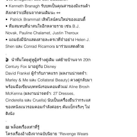
• Kenneth Branagh รับบทเป็นคุณสาของมิแรนด้า 
สังเกตว่าเปลี่ยนจากคนเดิมนะ 👀 
•  Patrick Brammall เลิฟไลน์คนใหม่ของแอนดี้ 
• ทีมสมทบที่น่าสนใจอีกหลายราย เช่น B.J. 
Novak, Pauline Chalamet, Justin Theroux
• แถมยังมีนักแสดงสายละครเวทีจ๋าอย่าง Helen J. 
Shen และ Conrad Ricamora มาร่วมแสดงด้วย
.
🎬  นำทีมโดยคู่หูผู้สร้างคู่เดิม แต่ย้ายบ้านจาก 20th 
Century Fox มาอยู่กับ Disney
David Frankel ผู้กำกับภาคแรก (ผลงานน่าจดจำ: 
Marley & Me และ Collateral Beauty) ควงคู่กลับมา
พร้อมมือเขียนบทหนังรอมคอมตัวแม่ Aline Brosh 
McKenna (ผลงานน่าจดจำ: 27 Dresses, 
Cinderella และ Cruella) นับเป็นเครื่องยืนว่ากระแส
ของหนังแนวรอมคอมกำลังค่อยๆ คัมแบ็กจริงๆ ไม่
ติงนัง
.
📖 พล็อตเรื่องเท่าที่รู้
โครงเรื่องอ้างอิงจากฉบับนิยาย “Revenge Wears 