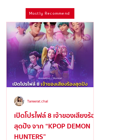
ห้ามพลาด!
รางวัลจาก Emm
2025
Mostly Recommend
Tareerat.chal
เปิดโปรไฟล์ 8 เจ้าของเสียงร้อง
สุดปัง จาก “KPOP DEMON
HUNTERS”