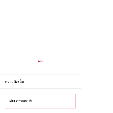
ความคิดเห็น
เขียนความคิดเห็น…
กันยาต้อง ‘ไม่ยม’ ส่งท้าย
สมมง สมฐา สมใ
เดือนหม่นๆ ด้วยการแสดงที่
สรุปไฮไลท์สำคั