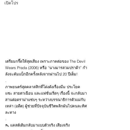
เปิดโปร
เตรียมกรี๊ดให้สุดเสียง เพราะภาคต่อของ The Devil 
Wears Prada (2006) หรือ “นางมารสวมปราด้า” กำ
ลังจะคัมแบ็กอีกครั้งหลังจากผ่านไป 20 ปีเต็ม! 
.
ภาพยนตร์สุดคลาสสิกที่โด่งดังเรื่องมีม ประโยค
แซะ สายตาเฉือน และแฟชั่นเริ่ดๆ เรื่องนี้ จะกลับมา
สานต่อดราม่าแซ่บๆ ระหว่างบรรณาธิการตัวแม่กับ
เหล่า (อดีต) ผู้ช่วยที่ปัจจุบันชีวิตพลิกผันไปคนละทิศ
ละทาง
.
👠 แคสต์เดิมกลับมาแบบตัวจริง เสียงจริง