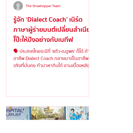
The Showhopper Team
รู้จัก ‘Dialect Coach’ เนิร์ด
ภาษาผู้ร่ายมนต์เปลี่ยนสำเนียง
โป๊ะให้ปังอย่างกับเนทีฟ
🗣️ ประเทศไทยจะมีกี่ ‘แต้ว-ณฐพร’ ก็ได้ ถ้า
อาชีพ Dialect Coach กลายมาเป็นอาชีพ
จริงที่มั่นคง ทำมาหากินได้ งานเบื้องหลังให้
ความสำคัญ ....