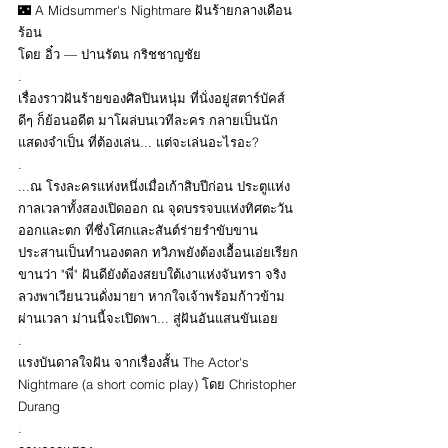
🌃 A Midsummer's Nightmare ฝันร้ายกลางเดือน
ร้อน
โดย อิ๋ว — ปานรัตน กริชชาญชัย
.
เรื่องราวฝันร้ายของศิลปินหนุ่ม ที่นั่งอยู่สตาร์บัคส์
ดีๆ ก็ย้อนอดีต มาโผล่บนเวทีละคร กลายเป็นนัก
แสดงจำเป็น ที่ต้องเล่น... แต่จะเล่นอะไรอะ?
.
...ณ โรงละครแห่งหนึ่งเมื่อเก้าสิบปีก่อน ประตูแห่ง
กาลเวลาทั้งสองเปิดออก ณ จุดบรรจบแห่งทิศตะวัน
ออกและตก ที่ซึ่งโศกและสันต์ร่ายรำขับขาน
ประสานเป็นทำนองตลก ทวิภพยังต้องเอื้อนเอ่ยเรียก
ขานว่า "พี่" ฝันดียังต้องสยบใต้เงาแห่งจันทรา จริง
ลวงพาเวียนวนดั่งมายา หากใจเจ้าพร้อมก้าวข้าม
ผ่านเวลา ม่านนี้จะเปิดพา... สู่ฝันอันแสนขันเอย
.
แรงบันดาลใจฝัน จากเรื่องสั้น The Actor's 
Nightmare (a short comic play) โดย Christopher 
Durang
.