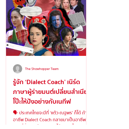
The Showhopper Team
รู้จัก ‘Dialect Coach’ เนิร์ด
ภาษาผู้ร่ายมนต์เปลี่ยนสำเนียง
โป๊ะให้ปังอย่างกับเนทีฟ
🗣️ ประเทศไทยจะมีกี่ ‘แต้ว-ณฐพร’ ก็ได้ ถ้า
อาชีพ Dialect Coach กลายมาเป็นอาชีพ
จริงที่มั่นคง ทำมาหากินได้ งานเบื้องหลังให้