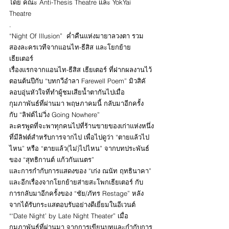
โดย คณะ Anti-Thesis Theatre และ YokYai 
Theatre 
.
“Night Of Illusion”  ค่ำคืนแห่งมายาลวงตา รวม
สองละครเวทีจากแอนไท-ธีสิส และโยกย้าย
เธียเตอร์
เรื่องแรกจากแอนไท-ธีสิส เธียเตอร์ ที่ฝากผลงานไว้
ตอนต้นปีกับ “บทกวีอำลา Farewell Poem” มิวสิคั
ลอบอุ่นหัวใจที่ทำผู้ชมเสียน้ำตากันไปเมื่อ
กุมภาพันธ์ที่ผ่านมา พฤษภาคมนี้ กลับมาอีกครั้ง 
กับ “ลิฟต์ไม่วิ่ง Going Nowhere”
ละครพูดที่จะพาทุกคนไปที่ร้านขายของเก่าแห่งหนึ่ง
ที่มีลิฟต์สำหรับการจากไป เพื่อไปดูว่า “ตายแล้วไป
ไหน” หรือ “ตายแล้ว(ไม่)ไปไหน” จากบทประพันธ์
ของ “สุทธิกานต์ แก้วกันเนตร”
และการกำกับการแสดงของ “เก่ง ณนัท ฤทธินาคา” 
และอีกเรื่องจากโยกย้ายส่ายสะโพกเธียเตอร์ กับ
การกลับมาอีกครั้งของ “ชัย/ภัทร Restage” หลัง
จากได้รับกระแสตอบรับอย่างดีเยี่ยมในอีเวนต์ 
“‘Date Night’ by Late Night Theater” เมื่อ
กุมภาพันธ์ที่ผ่านมา จากการเขียนบทและกำกับการ