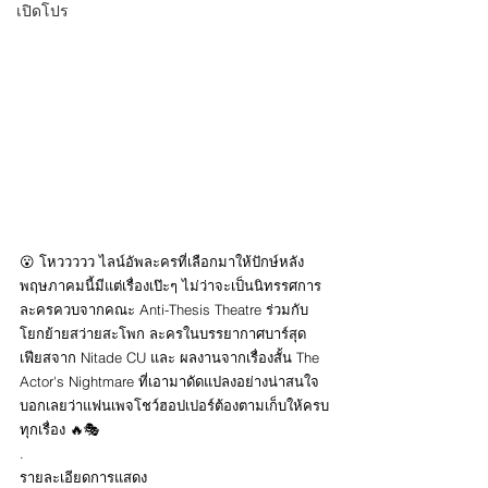
เปิดโปร
😮 โหววววว ไลน์อัพละครที่เลือกมาให้ปักษ์หลัง
พฤษภาคมนี้มีแต่เรื่องเป๊ะๆ ไม่ว่าจะเป็นนิทรรศการ
ละครควบจากคณะ Anti-Thesis Theatre ร่วมกับ
โยกย้ายสว่ายสะโพก ละครในบรรยากาศบาร์สุด
เฟียสจาก Nitade CU และ ผลงานจากเรื่องสั้น The 
Actor's Nightmare ที่เอามาดัดแปลงอย่างน่าสนใจ 
บอกเลยว่าแฟนเพจโชว์ฮอปเปอร์ต้องตามเก็บให้ครบ
ทุกเรื่อง 🔥🎭
.
รายละเอียดการแสดง 