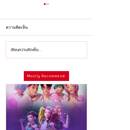
ความคิดเห็น
เขียนความคิดเห็น…
กันยาต้อง ‘ไม่ยม’ ส่งท้าย
สมมง สมฐา สมใ
เดือนหม่นๆ ด้วยการแสดงที่
สรุปไฮไลท์สำคั
ห้ามพลาด!
รางวัลจาก Emm
2025
Mostly Recommend