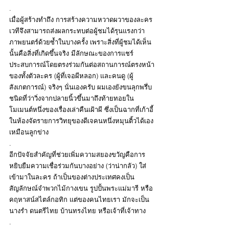
.
เมื่อผู้สร้างทำถึง การสร้างความหวาดผวาของละคร
เวทีจึงสามารถส่งผลกระทบต่อผู้ชมได้รุนแรงกว่า
ภาพยนตร์ด้วยซ้ำในบางครั้ง เพราะสิ่งที่ผู้ชมได้เห็น
นั้นคือสิ่งที่เกิดขึ้นจริง มีลักษณะของการแชร์
ประสบการณ์โดยตรงร่วมกันต่อสถานการณ์ตรงหน้า
ของทั้งตัวละคร (ผู้ที่เจอผีหลอก) และคนดู (ผู้
สังเกตการณ์) จริงๆ นั่นเองครับ ผมเองยังขนลุกพรึ่บ
ชนิดที่ว่าวิ่งจากปลายนิ้วขึ้นมาถึงท้ายทอยใน
โมเมนต์หนึ่งของเรื่องเล่าคืนเฝ้าผี ซึ่งเป็นฉากที่เก้าอี้
ในห้องจัดรายการวิทยุของดีเจคนหนึ่งหมุนติ้วได้เอง
เหมือนลูกข่าง
.
อีกปัจจัยสำคัญที่ช่วยเพิ่มความสยองขวัญคือการ
หยิบยืมความเชื่อร่วมกันบางอย่าง (ว่าน่ากลัว) ใส่
เข้ามาในละคร ถ้าเป็นของต่างประเทศคงเป็น
สัญลักษณ์จำพวกไม้กางเขน รูปปั้นพระแม่มารี หรือ
คฤหาสน์สไตล์กอทิก แต่ของคนไทยเรา มักจะเป็น
นางรำ ดนตรีไทย บ้านทรงไทย หรือเจ้าที่เจ้าทาง
.