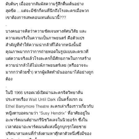
ดับต้นๆ เมื่ออยากสัมผัสความรู้สึกตื่นเต้นอย่าง
สุดขีด 
…แต่จะมีซักกี่คนที่นึกถึงโรงละครเมื่อพวก
เขาต้องการเสพคอนเทนต์แนวนี้???
.
บางคนอาจคิดว่าความชัดเจนทางทัศนวิสัย และ
ความสมจริงในความเป็นภาพยนตร์ คือตัวแปร
สำคัญที่ทำให้ความน่ากลัวที่ได้จากหนังนั้นมี
คุณภาพมากกว่าการถ่ายทอดในรูปแบบละครเวที 
แต่ความจริงแล้วโรงละครก็มีศักยภาพในการสร้าง
ความน่ากลัวได้ไม่แพ้ภาพยนตร์เลย (หรืออาจจะ
มากกว่าด้วยซ้ำ) หากผู้ผลิตทำมันออกมาได้อย่างถูก
ต้อง
.
ในปี 1966 บรอดเวย์เปิดม่านละครจิตวิทยาสั่น
ประสาทเรื่อง Wait Until Dark เป็นครั้งแรก ณ 
Ethel Barrymore Theatre ละครเล่าเรื่องราวเกี่ยวกับ
หญิงตาบอดนามว่า “Susy Hendrix” ที่อาศัยอยู่ใน
อะพาร์ตเมนต์ย่านกรีนิชวิลเลจในนิวยอร์ก ซึ่งใน
เวลาต่อมาอะพาร์ตเมนต์แห่งนี้ถูกบุกรุกโดยชาย
ปริศนาสามคนที่กำลังตามหาตุ๊กตาตัวหนึ่งซึ่งมีของ