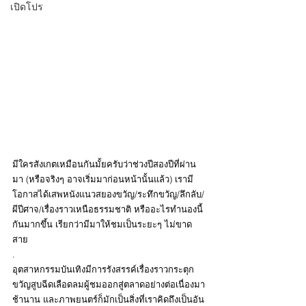
เปิดโปร
มีใครสังเกตเหมือนกันมั้ยครับว่าช่วงปีสองปีที่ผ่าน
มา (หรือจริงๆ อาจเริ่มมาก่อนหน้านั้นแล้ว) เรามี
โอกาสได้เสพหนังแนวสยองขวัญ/ระทึกขวัญ/ลึกลับ/
ผีปีศาจ/เรื่องราวเหนือธรรมชาติ หรืออะไรทำนองนี้ 
กันมากขึ้น เรียกว่ามีมาให้ชมเป็นระยะๆ ไม่ขาด
สาย
.
อุตสาหกรรมบันเทิงมีการรังสรรค์เรื่องราวกระตุก
ขวัญสูบฉีดเลือดลมผู้ชมออกสู่ตลาดอย่างต่อเนื่องมา
ช้านาน และภาพยนตร์ก็มักเป็นสิ่งที่เราคิดถึงเป็นอัน