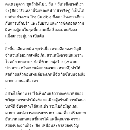
คงเคยพูดว่า ‘ดูแล้วดิ่งไป 3 วัน 7 วัน’ (ซึ่งบางทีเรา
จะรู้สึกว่าสิ่งเหล่านี้นี่แหละที่น่ากลัวจริงๆ) ก็เป็นได้ 
ยกตัวอย่างเช่น The Crucible ซึ่งเล่าเรื่องราวเกี่ยว
กับการปรักปรำ แพะรับบาป และการซัดทอดความ
ผิดของผู้คนในยุคที่ความเชื่อเรื่องแม่มดยังคง
แข็งแกร่งอยู่มาก เป็นต้น
.
สิ่งที่น่าเสียดายคือ ทุกวันนี้ละครเวทีสยองขวัญมี
จำนวนน้อยมากเหลือเกิน ส่วนหนึ่งอาจเป็นเพราะ
โจทย์ยากหลายๆ ข้อที่ท้าทายผู้สร้าง (เช่น งบ
ประมาณ หรือเทรนด์ของตลาดละครเวที) ทำให้
สุดท้ายแล้วคอนเทนต์ประเภทนี้จึงเกิดขึ้นบนจอเสีย
มากกว่าบนเวทีละคร
.
อย่างไรก็ตาม เราได้เห็นกันแล้วว่าละครเวทีสยอง
ขวัญสามารถทำได้จริง ขอเพียงผู้สร้างมีการพัฒนา
บทที่ดี จับจังหวะได้แม่นยำ รวมไปถึงมีลูกเล่น
มายากลแห่งการละครแพรวพราวพอที่จะสร้างภาพ
อันน่าหลอกหลอนขึ้นมาได้ แค่นี้คุณภาพความ
สยองของงานก็จะ ‘ถึง’ เหมือนละครสยองขวัญ