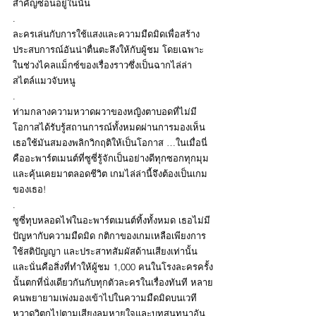
สำคัญซ่อนอยู่ในนั้น
.
ละครเล่นกับการใช้แสงและความมืดมิดเพื่อสร้าง
ประสบการณ์อันน่าตื่นตะลึงให้กับผู้ชม โดยเฉพาะ
ในช่วงไคลแม็กซ์ของเรื่องราวซึ่งเป็นฉากไล่ล่า
สไตล์แมวจับหนู
.
ท่ามกลางความหวาดผวาของหญิงตาบอดที่ไม่มี
โอกาสได้รับรู้สถานการณ์ทั้งหมดผ่านการมองเห็น 
เธอใช้มันสมองพลิกวิกฤติให้เป็นโอกาส …ในเมื่อนี่
คืออะพาร์ตเมนต์ที่ซูซี่รู้จักเป็นอย่างดีทุกซอกทุกมุม
และคุ้นเคยมาตลอดชีวิต เกมไล่ล่านี้จึงต้องเป็นเกม
ของเธอ!
.
ซูซี่ทุบหลอดไฟในอะพาร์ตเมนต์ทิ้งทั้งหมด เธอไม่มี
ปัญหากับความมืดมิด กติกาของเกมเหลือเพียงการ
ใช้สติปัญญา และประสาทสัมผัสด้านเสียงเท่านั้น 
และนั่นคือสิ่งที่ทำให้ผู้ชม 1,000 คนในโรงละครครั้ง
นั้นตกที่นั่งเดียวกันกับทุกตัวละครในเรื่องทันที หลาย
คนพยายามเพ่งมองเข้าไปในความมืดมิดบนเวที 
หวาดวิตกไปตามเสียงลมหายใจและบทสนทนาอัน