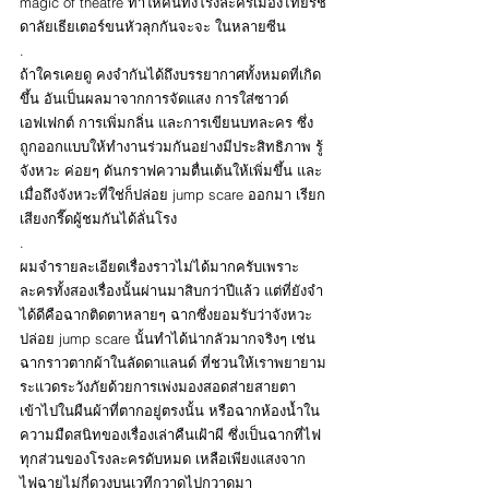
magic of theatre ทำให้คนทั้งโรงละครเมืองไทยรัช
ดาลัยเธียเตอร์ขนหัวลุกกันจะจะ ในหลายซีน
.
ถ้าใครเคยดู คงจำกันได้ถึงบรรยากาศทั้งหมดที่เกิด
ขึ้น อันเป็นผลมาจากการจัดแสง การใส่ซาวด์
เอฟเฟกต์ การเพิ่มกลิ่น และการเขียนบทละคร ซึ่ง
ถูกออกแบบให้ทำงานร่วมกันอย่างมีประสิทธิภาพ รู้
จังหวะ ค่อยๆ ดันกราฟความตื่นเต้นให้เพิ่มขึ้น และ
เมื่อถึงจังหวะที่ใช่ก็ปล่อย jump scare ออกมา เรียก
เสียงกรี๊ดผู้ชมกันได้ลั่นโรง
.
ผมจำรายละเอียดเรื่องราวไม่ได้มากครับเพราะ
ละครทั้งสองเรื่องนั้นผ่านมาสิบกว่าปีแล้ว แต่ที่ยังจำ
ได้ดีคือฉากติดตาหลายๆ ฉากซึ่งยอมรับว่าจังหวะ
ปล่อย jump scare นั้นทำได้น่ากลัวมากจริงๆ เช่น 
ฉากราวตากผ้าในลัดดาแลนด์ ที่ชวนให้เราพยายาม
ระแวดระวังภัยด้วยการเพ่งมองสอดส่ายสายตา
เข้าไปในผืนผ้าที่ตากอยู่ตรงนั้น หรือฉากห้องน้ำใน
ความมืดสนิทของเรื่องเล่าคืนเฝ้าผี ซึ่งเป็นฉากที่ไฟ
ทุกส่วนของโรงละครดับหมด เหลือเพียงแสงจาก
ไฟฉายไม่กี่ดวงบนเวทีกวาดไปกวาดมา