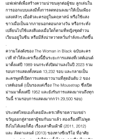
เอฟเฟกต์เพื่อสร้างความน่าขนลุกต่อผู้ชม ลูกเล่นใน
การออกแบบแสงมีทั้งการลดทอนลงมาให้เป็นเพียง
แสงสลัวๆ เมื่อตัวละครอยู่ในคฤหาสน์ หรือใช้แสง
ขาวเมื่อเป็นฉากภายนอกตอนกลางวัน หรือกระทั่ง
เปลี่ยนไปใช้แสงสีแดงเมื่อใดก็ตามที่หญิงชุดดำวน
เวียนอยู่ในซีน หรือมีสิ่งน่าหวาดหวั่นกำลังจะเกิดขึ้น
.
ความโด่งดังของ The Woman in Black ฉบับละคร
เวที ทำให้ละครเรื่องนี้ยืนระยะการแสดงที่เวสต์เอนด์
มาตั้งแต่ปี 1989 จนกระทั่งปิดม่านลงในปี 2023 รวม
รอบการแสดงทั้งหมด 13,232 รอบ และกลายเป็น
ละครพูดที่เปิดการแสดงยาวนานที่สุดอันดับ 2 ของ
เวสต์เอนด์ (เป็นรองแค่เรื่อง The Mousetrap ซึ่งเปิด
ม่านมาตั้งแต่ปี 1952 และยังรันการแสดงมาจนถึงทุก
วันนี้ รวมรอบการแสดงมากกว่า 29,500 รอบ)
.
ประเทศไทยเองก็เคยมีละครเวทีขายความเขย่า
ขวัญออกสู่สายตาผู้ชมกันมาแล้ว สองเรื่องที่ไม่พูด
ถึงไม่ได้เลยก็คือ เรื่องเล่าคืนเฝ้าผี (2011, 2012) 
และ ลัดดาแลนด์ (2013) ของทางซีเนริโอ ที่อาศัย 