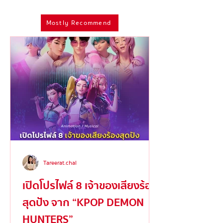
ดองงาน' ของศิลปินและ
แห่ง ‘Modern
Mostly Recommend
มนุษย์ครีเอทีฟที่อาจมีที่มา
Androgyny’ ผู้
จากความกลัวลึกๆ ในจิตใจ
อิสรภาพและข้ามพ
เพศ
Tareerat.chal
เปิดโปรไฟล์ 8 เจ้าของเสียงร้อง
สุดปัง จาก “KPOP DEMON
HUNTERS”