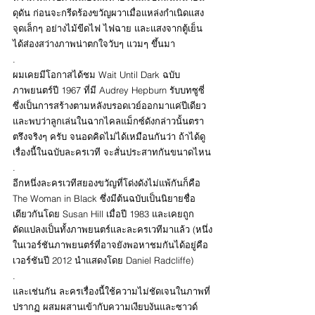
ดุดัน ก่อนจะกรีดร้องขวัญผวาเมื่อแหล่งกำเนิดแสง
จุดเล็กๆ อย่างไม้ขีดไฟ ไฟฉาย และแสงจากตู้เย็น 
ได้ส่องสว่างภาพน่าตกใจวับๆ แวมๆ ขึ้นมา
.
ผมเคยมีโอกาสได้ชม Wait Until Dark ฉบับ
ภาพยนตร์ปี 1967 ที่มี Audrey Hepburn รับบทซูซี่ 
ซึ่งเป็นการสร้างตามหลังบรอดเวย์ออกมาแค่ปีเดียว 
และพบว่าลูกเล่นในฉากไคลแม็กซ์ดังกล่าวนั้นตรา
ตรึงจริงๆ ครับ จนอดคิดไม่ได้เหมือนกันว่า ถ้าได้ดู
เรื่องนี้ในฉบับละครเวที จะสั่นประสาทกันขนาดไหน
.
อีกหนึ่งละครเวทีสยองขวัญที่โด่งดังไม่แพ้กันก็คือ 
The Woman in Black ซึ่งมีต้นฉบับเป็นนิยายชื่อ
เดียวกันโดย Susan Hill เมื่อปี 1983 และเคยถูก
ดัดแปลงเป็นทั้งภาพยนตร์และละครเวทีมาแล้ว (หนึ่ง
ในเวอร์ชันภาพยนตร์ที่อาจยังพอหาชมกันได้อยู่คือ 
เวอร์ชันปี 2012 นำแสดงโดย Daniel Radcliffe)
.
และเช่นกัน ละครเรื่องนี้ใช้ความไม่ชัดเจนในภาพที่
ปรากฏ ผสมผสานเข้ากับความเงียบงันและซาวด์