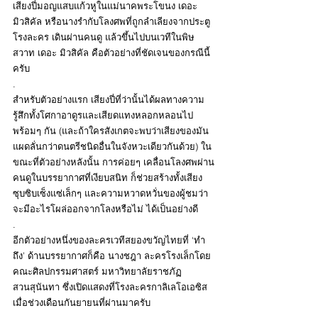
เสียงปี่มอญแสบแก้วหูในแม่นาคพระโขนง เดอะ 
มิวสิคัล หรือนางรำกับโลงศพที่ถูกลำเลียงจากประตู
โรงละคร เดินผ่านคนดู แล้วขึ้นไปบนเวทีในพิษ
สวาท เดอะ มิวสิคัล คือตัวอย่างที่ชัดเจนของกรณีนี้
ครับ
.
สำหรับตัวอย่างแรก เสียงปี่ที่ว่านั้นได้ผลทางความ
รู้สึกทั้งโศกาอาดูรและเสียดแทงหลอกหลอนไป
พร้อมๆ กัน (และถ้าใครสังเกตจะพบว่าเสียงของมัน
แผดลั่นกว่าดนตรีชนิดอื่นในจังหวะเดียวกันด้วย) ใน
ขณะที่ตัวอย่างหลังนั้น การค่อยๆ เคลื่อนโลงศพผ่าน
คนดูในบรรยากาศที่เงียบสนิท ก็ช่วยสร้างทั้งเสียง
ซุบซิบเซ็งแซ่เล็กๆ และความหวาดหวั่นของผู้ชมว่า
จะมีอะไรโผล่ออกจากโลงหรือไม่ ได้เป็นอย่างดี
.
อีกตัวอย่างหนึ่งของละครเวทีสยองขวัญไทยที่ ‘ทำ
ถึง’ ด้านบรรยากาศก็คือ นางชฎา ละครโรงเล็กโดย
คณะศิลปกรรมศาสตร์ มหาวิทยาลัยราชภัฏ
สวนสุนันทา ซึ่งเปิดแสดงที่โรงละครกาลิเลโอเอซิส
เมื่อช่วงเดือนกันยายนที่ผ่านมาครับ