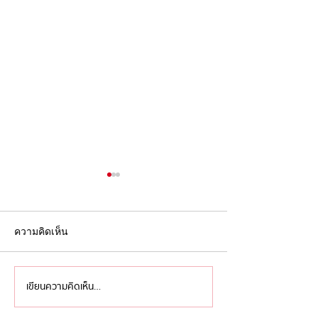
ความคิดเห็น
เขียนความคิดเห็น…
'ไอเดียล้นเหลือ เหลืออย่าง
ครบรอบ 9 ปี หลั
เดียวคือทำ' ว่าด้วย 'การ
เสีย ‘David Bowi