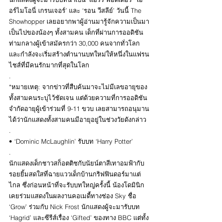
อร์ไมโอนี่ เกรนเจอร์’ และ ‘รอน วีสลีย์’ วันนี้ The 
Showhopper เลยอยากพาผู้อ่านมารู้จักความเป็นมา
เป็นไปของน้องๆ ทั้งสามคน เด็กที่ผ่านการออดิชัน
ท่ามกลางผู้เข้าสมัครกว่า 30,000 คนจากทั่วโลก
และกำลังจะเริ่มสร้างตำนานบทใหม่ให้หนึ่งในแฟรน
ไชส์ที่มีคนรักมากที่สุดในโลก
.
*หมายเหตุ: จากข่าวที่สืบค้นมาจะไม่มีเลขอายุของ
ทั้งสามคนระบุไว้ชัดเจน แต่ด้วยความที่การออดิชัน
จำกัดอายุผู้เข้าร่วมที่ 9-11 ขวบ เลยสามารถอนุมาน
ได้ว่านักแสดงทั้งสามคนมีอายุอยู่ในช่วงวัยดังกล่าว
.
• ‘Dominic McLaughlin’ รับบท ‘Harry Potter’
.
นักแสดงเด็กชาวสก็อตติชกับนัยน์ตาสีเทาอมฟ้ากับ
รอยยิ้มสดใสที่ฉายแววเด็กบ้านกริฟฟินดอร์มาแต่
ไกล ซึ่งก่อนหน้าที่จะรับบทใหญ่ครั้งนี้ น้องโดมินิก
เคยร่วมแสดงในผลงานคอเมดี้ทางช่อง Sky ชื่อ 
‘Grow’ ร่วมกับ Nick Frost นักแสดงผู้จะมารับบท 
‘Hagrid’ และซีรีส์เรื่อง ‘Gifted’ ของทาง BBC แต่ทั้ง