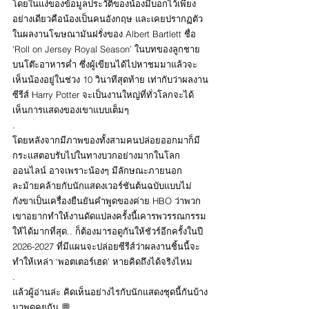
โดยในแง่ของข้อมูลประวัติของน้องมีบอกไว้เพียง
อย่างเดียวคือน้องเป็นคนอังกฤษ และเคยปรากฏตัว
ในผลงานโฆษณามันฝรั่งของ Albert Bartlett ชื่อ 
‘Roll on Jersey Royal Season’ ในบทของลูกชาย
บนโต๊ะอาหารค่ำ ซึ่งผู้เขียนได้ไปหาชมมาแล้วจะ
เห็นน้องอยู่ในช่วง 10 วินาทีสุดท้าย เท่ากับว่าผลงาน
ซีรีส์ Harry Potter จะเป็นงานใหญ่ที่ทั่วโลกจะได้
เห็นการแสดงของเขาแบบเต็มๆ  
.
โดยหลังจากมีภาพของทั้งสามคนปล่อยออกมาก็มี
กระแสตอบรับไปในทางบวกอย่างมากในโลก
ออนไลน์ อาจเพราะน้องๆ มีลักษณะภายนอก
ละม้ายคล้ายกับนักแสดงเวอร์ชันต้นฉบับแบบไม่
กังขาเป็นเครื่องยืนยันคำพูดของค่าย HBO ว่าพวก
เขาอยากทำให้งานดัดแปลงครั้งนี้เคารพวรรณกรรม
ให้ได้มากที่สุด.. ก็ต้องมารอดูกันให้ชัวร์อีกครั้งในปี 
2026-2027 ที่มีแผนจะปล่อยซีรีส์ว่าผลงานชิ้นนี้จะ
ทำให้เหล่า ‘พอตเตอร์เฮด’ หายคิดถึงได้จริงไหม
.
แล้วผู้อ่านล่ะ คิดเห็นอย่างไรกับนักแสดงชุดนี้กันบ้าง
มาพูดคุยกัน 💬