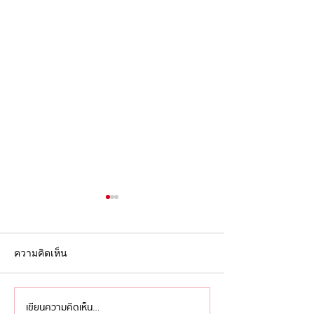
ความคิดเห็น
เขียนความคิดเห็น…
กันยาต้อง ‘ไม่ยม’ ส่งท้าย
สมมง สมฐา สมใ