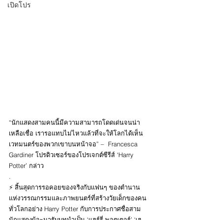
เปิดโปร
“นักแสดงสามคนนี้มีความสามารถโดดเด่นจนน่า
เหลือเชื่อ เรารอแทบไม่ไหวแล้วที่จะให้โลกได้เห็น
เวทมนตร์ของพวกเขาบนหน้าจอ” –  Francesca 
Gardiner โปรดิวเซอร์ของโปรเจกต์ซีรีส์ ‘Harry 
Potter’ กล่าว
.
⚡ สิ้นสุดการรอคอยของจริงกับแฟนๆ ของตำนาน
แห่งวรรณกรรมและภาพยนตร์ที่สร้างวัยเด็กของคน
ทั่วโลกอย่าง Harry Potter กับการประกาศชื่อสาม
นักแสดงผู้จะมารับบทนำเป็น ‘แฮร์รี่ พอตเตอร์’ ‘เฮ