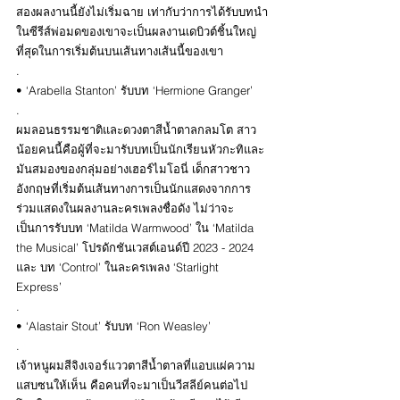
สองผลงานนี้ยังไม่เริ่มฉาย เท่ากับว่าการได้รับบทนำ
ในซีรีส์พ่อมดของเขาจะเป็นผลงานเดบิวต์ชิ้นใหญ่
ที่สุดในการเริ่มต้นบนเส้นทางเส้นนี้ของเขา 
.
• ‘Arabella Stanton’ รับบท ‘Hermione Granger’
.
ผมลอนธรรมชาติและดวงตาสีน้ำตาลกลมโต สาว
น้อยคนนี้คือผู้ที่จะมารับบทเป็นนักเรียนหัวกะทิและ
มันสมองของกลุ่มอย่างเฮอร์ไมโอนี่ เด็กสาวชาว
อังกฤษที่เริ่มต้นเส้นทางการเป็นนักแสดงจากการ
ร่วมแสดงในผลงานละครเพลงชื่อดัง ไม่ว่าจะ
เป็นการรับบท ‘Matilda Warmwood’ ใน ‘Matilda 
the Musical’ โปรดักชันเวสต์เอนด์ปี 2023 - 2024 
และ บท ‘Control’ ในละครเพลง ‘Starlight 
Express’    
.
• ‘Alastair Stout’ รับบท ‘Ron Weasley’
.
เจ้าหนูผมสีจิงเจอร์แววตาสีน้ำตาลที่แอบแผ่ความ
แสบซนให้เห็น คือคนที่จะมาเป็นวีสลีย์คนต่อไป 