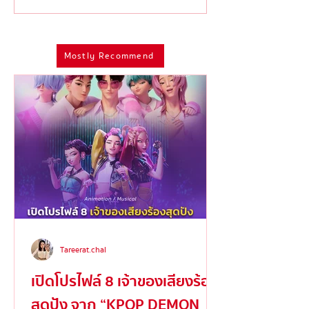
เดือนหม่นๆ ด้วยการแสดงที่
สรุปไฮไลท์สำคั
ห้ามพลาด!
รางวัลจาก Emm
2025
Mostly Recommend
Tareerat.chal
เปิดโปรไฟล์ 8 เจ้าของเสียงร้อง
สุดปัง จาก “KPOP DEMON