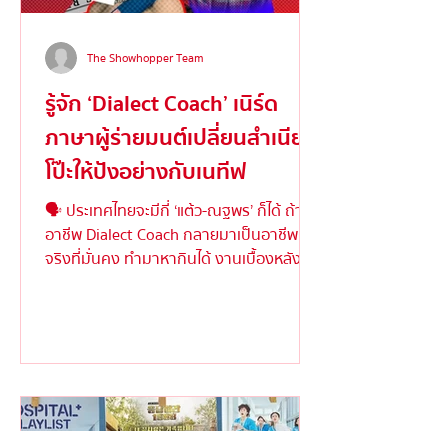
The Showhopper Team
รู้จัก ‘Dialect Coach’ เนิร์ด
ภาษาผู้ร่ายมนต์เปลี่ยนสำเนียง
โป๊ะให้ปังอย่างกับเนทีฟ
🗣️ ประเทศไทยจะมีกี่ ‘แต้ว-ณฐพร’ ก็ได้ ถ้า
อาชีพ Dialect Coach กลายมาเป็นอาชีพ
จริงที่มั่นคง ทำมาหากินได้ งานเบื้องหลังให้
ความสำคัญ ....