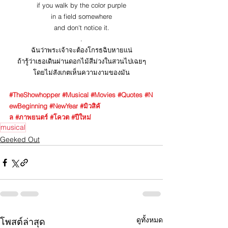
if you walk by the color purple
in a field somewhere
and don't notice it.
.
ฉันว่าพระเจ้าจะต้องโกรธฉิบหายแน่
ถ้ารู้ว่าเธอเดินผ่านดอกไม้สีม่วงในสวนไปเฉยๆ
โดยไม่สังเกตเห็นความงามของมัน
#TheShowhopper
#Musical
#Movies
#Quotes
#N
ewBeginning
#NewYear
#มิวสิคั
ล
#ภาพยนตร์
#โควต
#ปีใหม่
musical
Geeked Out
ดูทั้งหมด
โพสต์ล่าสุด