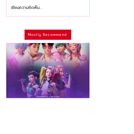
เขียนความคิดเห็น…
'ไอเดียล้นเหลือ เหลืออย่าง
ครบรอบ 9 ปี หลั
เดียวคือทำ' ว่าด้วย 'การ
เสีย ‘David Bowi
ดองงาน' ของศิลปินและ
แห่ง ‘Modern
Mostly Recommend
มนุษย์ครีเอทีฟที่อาจมีที่มา
Androgyny’ ผู้
จากความกลัวลึกๆ ในจิตใจ
อิสรภาพและข้ามพ
เพศ
Tareerat.chal
เปิดโปรไฟล์ 8 เจ้าของเสียงร้อง