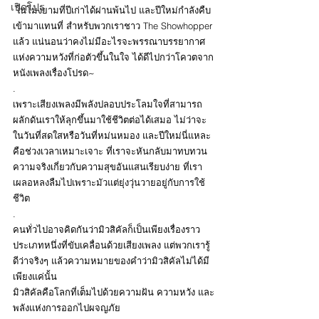
เปิดโปร
 ในโมงยามที่ปีเก่าได้ผ่านพ้นไป และปีใหม่กำลังคืบ
เข้ามาแทนที่ สำหรับพวกเราชาว The Showhopper 
แล้ว แน่นอนว่าคงไม่มีอะไรจะพรรณาบรรยากาศ
แห่งความหวังที่ก่อตัวขึ้นในใจ ได้ดีไปกว่าโควตจาก
หนังเพลงเรื่องโปรด~
.
เพราะเสียงเพลงมีพลังปลอบประโลมใจที่สามารถ
ผลักดันเราให้ลุกขึ้นมาใช้ชีวิตต่อได้เสมอ ไม่ว่าจะ
ในวันที่สดใสหรือวันที่หม่นหมอง และปีใหม่นี่แหละ
คือช่วงเวลาเหมาะเจาะ ที่เราจะหันกลับมาทบทวน
ความจริงเกี่ยวกับความสุขอันแสนเรียบง่าย 
ที่เรา
เผลอหลงลืมไปเพราะมัวแต่ยุ่งวุ่นวายอยู่กับการใช้
ชีวิต
.
คนทั่วไปอาจคิดกันว่ามิวสิคัลก็เป็นเพียงเรื่องราว
ประเภทหนึ่งที่ขับเคลื่อนด้วยเสียงเพลง แต่พวกเรารู้
ดีว่าจริงๆ แล้วความหมายของคำว่ามิวสิคัลไม่ได้มี
เพียงแค่นั้น
มิวสิคัลคือโลกที่เต็มไปด้วยความฝัน ความหวัง และ
พลังแห่งการออกไปผจญภัย