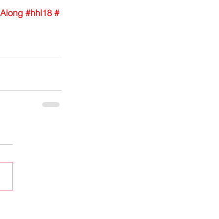
Along
#hhl18
#