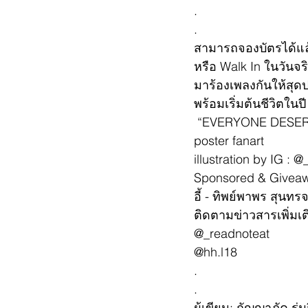
.
.
สามารถจองบัตรได้แล้ว
หรือ Walk In ในวันจริ
มาร้องเพลงกันให้สุดป
พร้อมเริ่มต้นชีวิตใ
 “EVERYONE DESER
poster fanart
illustration by IG : @
Sponsored & Giveaway
อี้ - ทิพย์พาพร สุนท
ติดตามข่าวสารเพิ่มเต
@_readnoteat
@hh.l18
.
.
ผู้เขียน: กัญญาภัค ร่มร