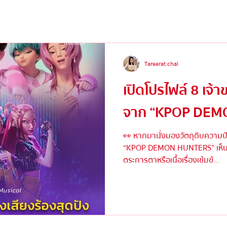
Tareerat.chal
เปิดโปรไฟล์ 8 เจ้
จาก “KPOP DEM
👀 หากมานั่งมองวัตถุดิบความปั
“KPOP DEMON HUNTERS” เห็นที
ตระการตาหรือเนื้อเรื่องเข้มข้...