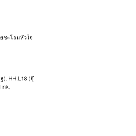
่วยชะโลมหัวใจ 
), HH.L18 (จุ๊
ink,