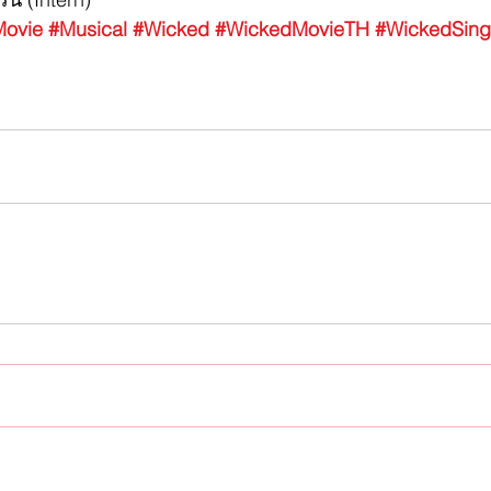
Movie
#Musical
#Wicked
#WickedMovieTH
#WickedSing