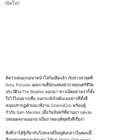
เปิดโปร
คิดว่าเล่นมุกเมษาหน้าโง่กันเสียแล้ว กับข่าวล่าสุดที่ 
Sony Pictures เผยภาพสี่นักแสดงนำภาพยนตร์ชีวิต
ประวัติวง The Beatles ออกมา ชาวเน็ตอย่างเราก็ยั้ง
ใจไว้ไม่อยากเชื่อ จนกระทั่งไปค้นเจอข่าวที่ทั้งสี่
หนุ่มปรากฏตัวบนเวทีงาน CinemaCon พร้อมผู้
กำกับ Sam Mendes เมื่อวันจันทร์ที่ผ่านมา และจะ
ปล่อยผลงานออกมาเป็นภาพยนต์ชุดถึงสี่เรื่อง!! 
.
สิ่งที่เราได้รู้เกี่ยวกับโปรเจกต์ใหญ่ดังกล่าวในตอนนี้
คือบทบาทของแต่ละคน ได้แก่ ‘Harris Dickenson’ 