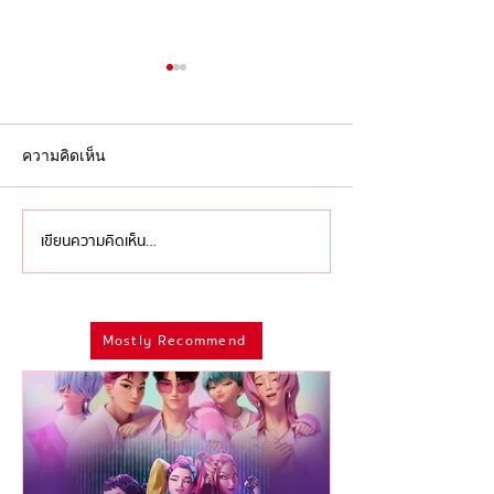
ความคิดเห็น
เขียนความคิดเห็น…
กันยาต้อง ‘ไม่ยม’ ส่งท้าย
สมมง สมฐา สมใ
เดือนหม่นๆ ด้วยการแสดงที่
สรุปไฮไลท์สำคั
ห้ามพลาด!
รางวัลจาก Emm
2025
Mostly Recommend