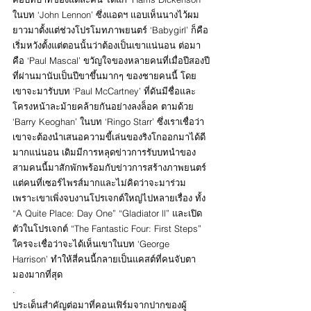
ในบท ‘John Lennon’ ซึ่งแอดฯ แอบเห็นนางไว้ผม
ยาวมาตั้งแต่ช่วงโปรโมทภาพยนตร์ ‘Babygirl’ ก็คือ
เริ่มหวังตั้งแต่ตอนนั้นว่าต้องเป็นเขาแน่นอน ต่อมา
คือ ‘Paul Mascal’ ขวัญใจของหลายคนที่เมื่อปีสองปี
ที่ผ่านมานับเป็นปีขาขึ้นมากๆ ของชายคนนี้ โดย
เขาจะมารับบท ‘Paul McCartney’ ที่ดันมีชื่อและ
โครงหน้าละม้ายคล้ายกันอย่างลงล็อค ตามด้วย 
‘Barry Keoghan’ ในบท ‘Ringo Starr’ ซึ่งเราเชื่อว่า
เขาจะต้องนำเสนอความขี้เล่นของริงโกออกมาได้ดี
มากแน่นอน เดิมมีการหลุดข่าวการรับบทนำของ
สามคนนี้มาสักพักพร้อมกับข่าวการสร้างภาพยนตร์ 
แต่คนที่เซอร์ไพรส์มากและไม่คิดว่าจะมาร่วม 
เพราะเขาเพิ่งจบงานโปรเจกต์ใหญ่ไปหลายเรื่อง ทั้ง 
“A Quite Place: Day One” “Gladiator ll” และเปิด
ตัวในโปรเจกต์ “The Fantastic Four: First Steps” 
ใครจะเชื่อว่าจะได้เห็นเขาในบท ‘George 
Harrison’ ทำให้สี่คนนี้กลายเป็นแคสต์ที่คนจับตา
มองมากที่สุด 
.
ประเด็นสำคัญต่อมาที่คอนเฟิร์มจากปากของผู้