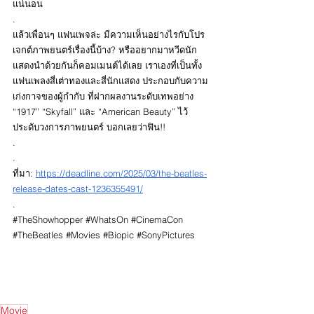
แน่นอน 
.
แล้วเพื่อนๆ แฟนเพจล่ะ มีความเห็นอย่างไรกับโปร
เจกต์ภาพยนตร์เรื่องนี้บ้าง? หรืออยากมาหวีดนัก
แสดงนำด้วยกันก็คอมเมนต์ได้เลย เราเองที่เป็นทั้ง
แฟนเพลงสี่เต่าทองและสี่นักแสดง ประกอบกับความ
เก่งกาจของผู้กำกับ ที่ฝากผลงานระดับเทพอย่าง 
“1917” “Skyfall” และ “American Beauty” ไว้
ประดับวงการภาพยนตร์ บอกเลยว่าฟิน!!
.
.
ที่มา: 
https://deadline.com/2025/03/the-beatles-
release-dates-cast-1236355491/
.
#TheShowhopper
#WhatsOn
#CinemaCon
#TheBeatles
#Movies
#Biopic
#SonyPictures
Movie