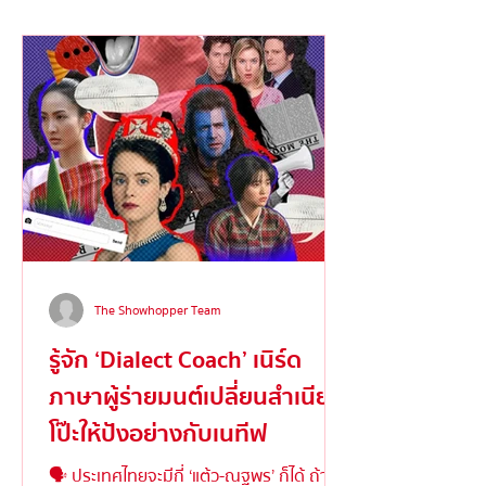
The Showhopper Team
รู้จัก ‘Dialect Coach’ เนิร์ด
ภาษาผู้ร่ายมนต์เปลี่ยนสำเนียง
โป๊ะให้ปังอย่างกับเนทีฟ
🗣️ ประเทศไทยจะมีกี่ ‘แต้ว-ณฐพร’ ก็ได้ ถ้า