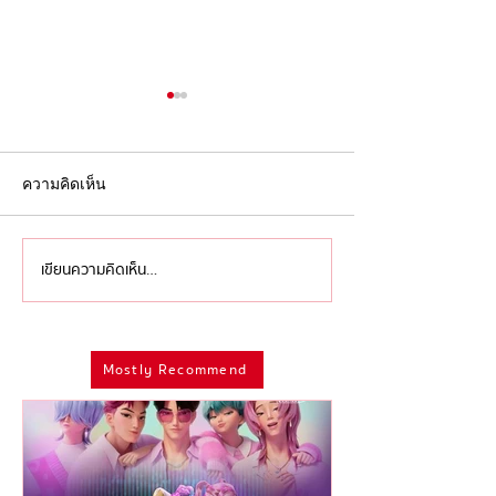
ความคิดเห็น
เขียนความคิดเห็น…
'ไอเดียล้นเหลือ เหลืออย่าง
ครบรอบ 9 ปี หลั
เดียวคือทำ' ว่าด้วย 'การ
เสีย ‘David Bowi
ดองงาน' ของศิลปินและ
แห่ง ‘Modern
Mostly Recommend
มนุษย์ครีเอทีฟที่อาจมีที่มา
Androgyny’ ผู้
จากความกลัวลึกๆ ในจิตใจ
อิสรภาพและข้ามพ
เพศ