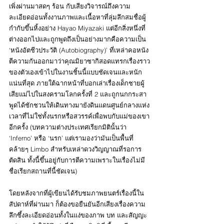
เพิ่งผ่านมาสดๆ ร้อน กับเสียงวิจารณ์ถึงความ
ละเอียดอ่อนทั้งงานภาพและเนื้อหาที่ลุ่มลึกสมชื่อผู้
กำกับขึ้นหิ้งอย่าง Hayao Miyazaki แต่อีกสิ่งหนึ่งที่
ต่างออกไปและถูกพูดถึงเป็นอย่างมากคือความเป็น 
‘หนังอัตชีวประวัติ (Autobiography)’ ที่เหล่าคอหนัง
ตีความกันออกมาว่าคุณมิยาซากิสอดแทรกเรื่องราว
ของตัวเองเข้าไปในงานชิ้นนี้แบบชัดเจนและหนัก
แน่นที่สุด ภายใต้ฉากหน้าที่บอกเล่าเรื่องเด็กชายผู้
เสียแม่ไปในสงครามโลกครั้งที่ 2 และถูกนกกระสา
พูดได้ชักชวนให้เดินทางมายังดินแดนศูนย์กลางแห่ง
เวลาที่ไม่ใช่ทั้งนรกหรือสวรรค์เพื่อพบกับแม่ของเขา
อีกครั้ง (บทความต่างประเทศเรียกมิตินั้นว่า 
‘Inferno’ หรือ ‘นรก’ แต่เรามองว่ามันเป็นพื้นที่
คล้ายๆ Limbo สำหรับเหล่าดวงวิญญาณที่รอการ
ตัดสิน ทั้งนี้ขึ้นอยู่กับการตีความเพราะในเรื่องไม่มี
ชื่อเรียกสถานที่นี้ชัดเจน)
โดยหลังจากที่ผู้เขียนได้รับชมภาพยนตร์เรื่องนี้ใน
สัปดาห์ที่ผ่านมา ก็ต้องขอยืนยันอีกเสียงเรื่องความ
ลึกซึ้งละเอียดอ่อนทั้งในแง่ของภาพ บท และสัญญะ