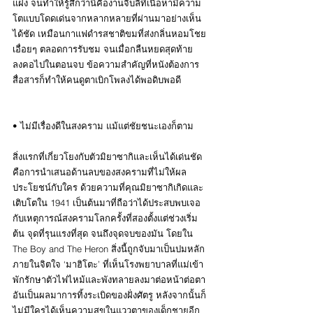
แฝง จนทำให้รู้สึกว่านี่คืองานจิบลิที่เนื้อหามีความ
โตแบบโดดเด่นจากหลากหลายที่ผ่านมาอย่างเห็น
ได้ชัด เหมือนกาแฟดำรสชาติขมที่ส่งกลิ่นหอมโชย
เอื่อยๆ ตลอดการรับชม จนเมื่อกลืนหยดสุดท้าย
ลงคอไปในตอนจบ ข้อความสำคัญที่หนังต้องการ
สื่อสารก็ทำให้คนดูตาเบิกโพลงได้พอดิบพอดี
• ไม่มีเรื่องดีในสงคราม แม้แต่ชัยชนะเองก็ตาม
สิ่งแรกที่เกี่ยวโยงกับตัวมิยาซากิและเห็นได้เด่นชัด
คือการนำเสนอด้านลบของสงครามที่ไม่ให้ผล
ประโยชน์กับใคร ด้วยความที่คุณมิยาซากิเกิดและ
เติบโตใน 1941 เป็นต้นมาที่ถือว่าได้ประสบพบเจอ
กับเหตุการณ์สงครามโลกครั้งที่สองตั้งแต่ช่วงเริ่ม
ต้น จุดที่รุนแรงที่สุด จนถึงจุดจบของมัน โดยใน 
The Boy and The Heron สิ่งนี้ถูกจับมาเป็นปมหลัก
ภายในจิตใจ ‘มาฮิโตะ’ ที่เห็นโรงพยาบาลที่แม่เข้า
พักรักษาตัวไฟไหม้และพังทลายลงมาต่อหน้าต่อตา
อันเป็นผลมาการทิ้งระเบิดของฝั่งศัตรู หลังจากนั้นก็
ไม่มีใครได้เห็นความสุขในแววตาของเด็กชายอีก