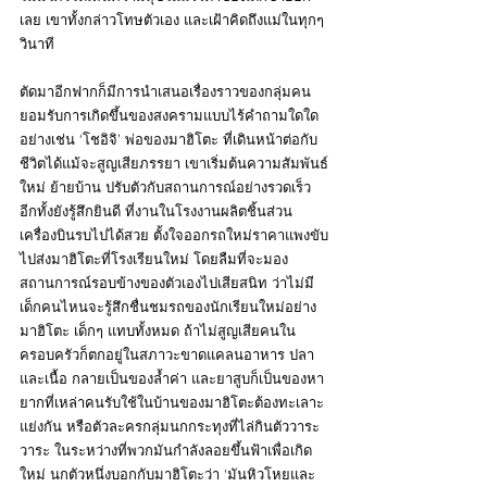
เลย เขาทั้งกล่าวโทษตัวเอง และเฝ้าคิดถึงแม่ในทุกๆ 
วินาที
ตัดมาอีกฟากก็มีการนำเสนอเรื่องราวของกลุ่มคน
ยอมรับการเกิดขึ้นของสงครามแบบไร้คำถามใดใด 
อย่างเช่น ‘โชอิจิ’ พ่อของมาฮิโตะ ที่เดินหน้าต่อกับ
ชีวิตได้แม้จะสูญเสียภรรยา เขาเริ่มต้นความสัมพันธ์
ใหม่ ย้ายบ้าน ปรับตัวกับสถานการณ์อย่างรวดเร็ว 
อีกทั้งยังรู้สึกยินดี ที่งานในโรงงานผลิตชิ้นส่วน
เครื่องบินรบไปได้สวย ตั้งใจออกรถใหม่ราคาแพงขับ
ไปส่งมาฮิโตะที่โรงเรียนใหม่ โดยลืมที่จะมอง
สถานการณ์รอบข้างของตัวเองไปเสียสนิท ว่าไม่มี
เด็กคนไหนจะรู้สึกชื่นชมรถของนักเรียนใหม่อย่าง
มาฮิโตะ เด็กๆ แทบทั้งหมด ถ้าไม่สูญเสียคนใน
ครอบครัวก็ตกอยู่ในสภาวะขาดแคลนอาหาร ปลา 
และเนื้อ กลายเป็นของล้ำค่า และยาสูบก็เป็นของหา
ยากที่เหล่าคนรับใช้ในบ้านของมาฮิโตะต้องทะเลาะ
แย่งกัน หรือตัวละครกลุ่มนกกระทุงที่ไล่กินตัววาระ
วาระ ในระหว่างที่พวกมันกำลังลอยขึ้นฟ้าเพื่อเกิด
ใหม่ นกตัวหนึ่งบอกกับมาฮิโตะว่า ‘มันหิวโหยและ