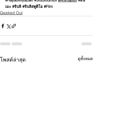
#HayaoMiyazaki
#StudioGhibli
#Animation
#อนิ
เมะ
#จิบลิ
#จิบลิสตูดิโอ
#Film
Geeked Out
ดูทั้งหมด
โพสต์ล่าสุด