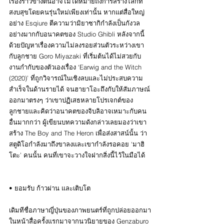
เรื่องราวข้างต้นอาจไม่ได้หมายถึงการสร้างโลกที่
สงบสุขโดยคนรุ่นใหม่เพียงเท่านั้น หากแต่สื่อใหญ่
อย่าง Esqiure ตีความว่ามิยาซากิกำลังเป็นกังวล
อย่างมากกับอนาคตของ Studio Ghibli หลังจากนี้ 
ด้วยปัญหาเรื่องความไม่ลงรอยส่วนตัวระหว่างเขา
กับลูกชาย Goro Miyazaki ที่เริ่มต้นได้ไม่สวยกับ
งานกำกับของตัวเองเรื่อง ‘Earwig and the Witch 
(2020)’ ที่ถูกวิจารณ์ในเชิงลบและไม่ประสบความ
สำเร็จในด้านรายได้ จนฮายาโอะถึงกับให้สัมภาษณ์
ออกมาตรงๆ ว่าเขาปฏิเสธหลายโปรเจกต์ของ
ลูกชายและคิดว่าอนาคตของจิบลิอาจเหมาะกับคน
อื่นมากกว่า ผู้เขียนบทความดังกล่าวเลยมองว่าเขา
สร้าง The Boy and The Heron เพื่อส่งสาสน์นั้น ว่า
สตูดิโอกำลังมาถึงขาลงและเขากำลังรอคอย ‘มาฮิ
โตะ’ คนนั้น คนที่เขาจะวางใจฝากสิ่งนี้ไว้ในมือได้
• ยอมรับ ก้าวผ่าน และเติบโต
เดิมทีชื่อภาษาญี่ปุ่นของภาพยนตร์ที่ถูกปล่อยออกมา
ในหน้าสื่อครั้งแรกมาจากนวนิยายของ Genzaburo 