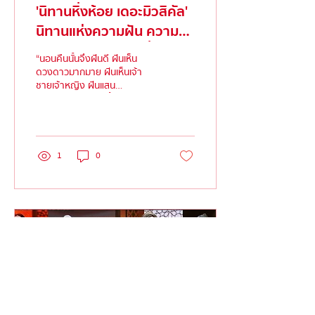
'นิทานหิ่งห้อย เดอะมิวสิคัล'
นิทานแห่งความฝัน ความรัก
และความแตกต่าง เรื่องราว
“นอนคืนนั้นจึงฝันดี ฝันเห็น
เก่าที่ถูกขับขานใหม่อีกครั้ง
ดวงดาวมากมาย ฝันเห็นเจ้า
ชายเจ้าหญิง ฝันแสน
สวยงาม…” . นี่คือเนื้อเพลงท่อน
หนึ่งจากบทเพลง ‘นิทาน
หิ่งห้อย’...
1
0