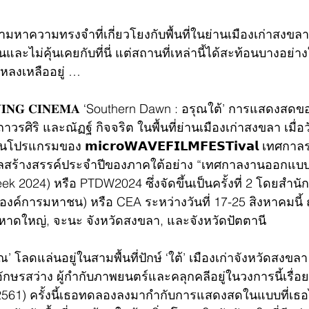
มหาความทรงจำที่เกี่ยวโยงกับพื้นที่ในย่านเมืองเก่าสงขลา
นและไม่คุ้นเคยกับที่นี่ แต่สถานที่เหล่านี้ได้สะท้อนบางอย่า
งหลงเหลืออยู่ …
𝐈𝐍𝐆 𝐂𝐈𝐍𝐄𝐌𝐀 ‘Southern Dawn : อรุณใต้’ การแสดงสดข
าวรศิริ และณัฏฐ์ กิจจริต ในพื้นที่ย่านเมืองเก่าสงขลา เมื่อ
งในโปรแกรมของ 𝗺𝗶𝗰𝗿𝗼𝗪𝗔𝗩𝗘𝗙𝗜𝗟𝗠𝗙𝗘𝗦𝗧𝗶𝘃𝗮𝗹 เทศกา
าลสร้างสรรค์ประจำปีของภาคใต้อย่าง “เทศกาลงานออกแบบป
ek 2024) หรือ PTDW2024 ซึ่งจัดขึ้นเป็นครั้งที่ 2 โดยสำนั
องค์การมหาชน) หรือ CEA ระหว่างวันที่ 17-25 สิงหาคมนี้ 
หาดใหญ่, จะนะ จังหวัดสงขลา, และจังหวัดปัตตานี
’ โลดแล่นอยู่ในสามพื้นที่ปักษ์ ‘ใต้’ เมืองเก่าจังหวัดสงข
ักษรสว่าง ผู้กำกับภาพยนตร์และคลุกคลีอยู่ในวงการนี้เรื่
(2561) ครั้งนี้เธอทดลองลงมากำกับการแสดงสดในแบบที่เธ