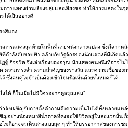
 มารับบทเป็นภาพแสดงของอรุณ รวมทั้งกลุ่มนักเรียนนักศ
ิมเต็มการแสดงผ่านเสียงขลุ่ยและเสียงซอ ทำให้การแสดงในจุดน
ได้เป็นอย่างดี
โรงสีแดง
้เป็นการแสดงสุดท้ายในพื้นที่ฉายหนังกลางแปลง ซึ่งมีฉากหล
่กำลังลับขอบฟ้า คล้ายกับวัฐจักรของนักแสดงที่มีเกิดแล้วก
ัฏฐ์ กิจจริต จึงเล่าเรื่องของอรุณ นักแสดงคนหนึ่งที่อาจไม่
ด ความทรงจำ ความสำคัญของรางวัล และความเชื่อของการ
ว้ ซึ่งคนดูไม่จำเป็นต้องเข้าใจหรือเห็นด้วยทั้งหมดก็ได้
ไงได้ ก็ในเมื่อไม่มีใครอยากดูอรุณเล่น”
นี้กำลังเผชิญกับการตั้งคำถามถึงความเป็นไปได้ทั้งหลายแหล
เชิญอย่างน้องหมาสีน้ำตาลที่คงจะใช้ชีวิตอยู่ในละแวกนั้น ก
รือไม่ก็อาจจะเห็นต่างแบบสุด ๆ ทำให้บรรยากาศของการ