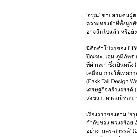
‘อรุณ’ ชายสามคนผู้ตา
ความทรงจำที่ทั้งผูกพั
อาจลืมไปแล้ว หรือยั
.
นี่คือคำโปรยของ 𝐋𝐈
ปิณฑะ, เอม-ภูมิภัทร ถ
ที่ผ่านมา ซึ่งเป็นหนึ่
เคลื่อน ภายใต้เทศก
(Pakk Taii Design We
เศรษฐกิจสร้างสรรค์ (
สงขลา, หาดสมิหลา, 
.
เรื่องราวของสาม ‘อรุณ
กำกับของ พวงสร้อย อ
อย่าง 'นคร-สวรรค์' 