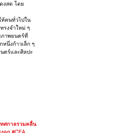
รแสดงสด โดย
ห้คนทั่วไปใน
มทรงจำใหม่ ๆ 
ภาพยนตร์ที่
หนึ่งก้าวเล็ก ๆ 
ยนตร์และศิลปะ
เทศกาลรวมคลื่น
แรงอก
#CEA