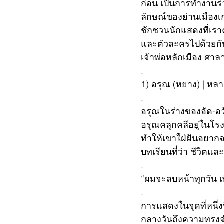
ก่อน เป็นการทำงานร่วม
ลักษณ์ของย่านเมืองเ
ชักชวนนักแสดงที่เร
และตัวละครไปด้วยกั
เจ้าพ่อหลักเมือง ศาล
.
1) อรุณ (หยาง) | หลา
.
อรุณในร่างของอัด-อวั
อรุณคลุกคลีอยู่ในโรง
ทำให้เขาใฝ่ฝันอยากจ
บทเรียนที่ว่า ชีวิตแ
.
“ผมจะลบหน้าทุกวัน เ
.
การแสดงในจุดที่หนึ่ง
กลางวันถึงความทรงจำ