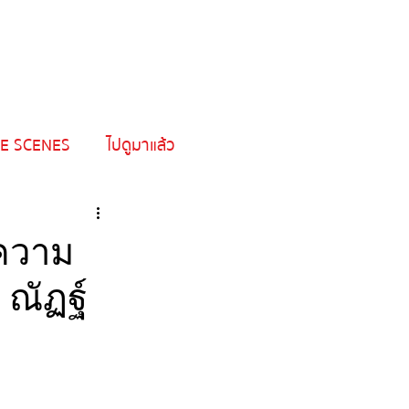
HOME
SHOW
NEWS & ARTICLE
E SCENES
ไปดูมาแล้ว
าความ
 ณัฏฐ์