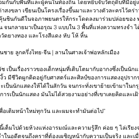
กันกับพื้นที่และผู้คนในท้องถิ่น โดยหยิบจับวัตถุดิบที่มีอยู่
ก่าสงขลา เขียนเป็นโครงเรื่องขึ้นมาและวางตัวละครไว้คร่า
าคุ้นชินกันดีในจอภาพยนตรให้กระโดดลงมาร่วมปล่อยของ
น จนกลายมาเป็นอรุณ 3 แบบใน 3 พื้นที่แห่งความทรงจำ ไ
าวัดยางทอง และโรงสีแดง หับ โห้ หิ้น
นชาย ลูกครึ่งไทย-จีน | ลานในศาลเจ้าพ่อหลักเมือง
ช เป็นเรื่องราวของเด็กหนุ่มที่เติบโตมากับอากงซึ่งเป็นนักแ
งิ้ว มีชีวิตผูกติดอยู่กับศาสตร์และศิลป์ของการแสดงอุปรากร
ะเป็นนักแสดงให้ได้ในสักวัน จนกระทั่งเขาย้ายเข้ามาในก
ละการเป็นนักแสดง มันไม่ได้สวยงามอย่างที่เขาเคยคิดและเฝ
พื่อเติมหน้าใหม่ทุกวัน และผมจะทำมันต่อไป”
นี้เต็มไปด้วยห้วงแห่งอารมณ์และความรู้สึก ค่อย ๆ ไล่เรี
ในอดีตจนถึงคราที่ต้องเผชิญหน้ากับความเป็นจริง และเมื