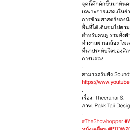
จุดนี้คึกคักขึ้นมาทัน
เฉพาะการแสดงในย่านท
การข้ามศาสตร์ของนั
พื้นที่ได้เดินชมไปต
สำหรับคนดู รวมทั้งต
ทำงานผ่านกล้อง ไม่เค
ที่น่าประทับใจของศิ
การแสดง
.
สามารถรับฟัง Soundt
https://www.youtub
.
เรื่อง: Theeranai S.
ภาพ: Pakk Taii Desi
.
#TheShowhopper
#
หนังเคลื่อน
#PTDW2