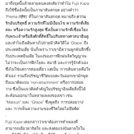
มาถึงจุดนี้แล้วหลายคนคงสงสัยว่าทำไม Fujii Kaze 
ถึงใช้ชื่ออัลบั้มเป็นภาษาสันสกฤต อย่างคำว่า 
‘Prema (
प्रेम)’ 
ที่ในภาษาสันสกฤต หมายถึง 
ความ
รักอันบริสุทธิ์ ความรักที่ไม่มีเงื่อนไข ความรักที่เสีย
สละ หรือความรักสูงสุด ซึ่งเป็นความรักที่เชื่อมโยง
กับพระเจ้าหรือสิ่งศักดิ์สิทธิ์ในบริบททางศาสนาฮินดู 
และทำไมถึงเดินทางไปถ่ายมิวสิควิดีโอ ‘Grace’ ถึง
ประเทศอินเดีย นั่นก็เพราะว่าเขามีความผูกพันลึกซึ้ง
กับประเทศอินเดีย ในแง่ของการฝึกฝนจิตวิญญาณ
ไม่ว่าจะเป็นการฝึกโยคะ สมาธิ และการรู้จักตัวเอง 
ซึ่งไม่ใช่แค่การท่องเที่ยว แต่เป็น ‘การเดินทางเพื่อใจ
ตัวเอง’ รวมถึงปรัชญาชีวิตแบบตะวันออกเขามักพูด
ถึงแนวคิดแบบ ‘non-attachment’ หรือการปล่อย
วาง ซึ่งเป็นแนวคิดสำคัญในปรัชญาอินเดียสิ่งนี้ได้
สะท้อนออกมาในหลายเพลงของเขา เช่น 
“Matsuri” และ “Grace” ซึ่งพูดถึง ‘การปล่อยวาง’ 
และ ‘การเห็นความงามของชีวิตโดยไม่ยึดติด’ 
.
Fujii Kaze เคยกล่าวว่าเขาต้องการทำเพลงที่
สามารถเยียวยาจิตใจ และส่งต่อแรงบันดาลใจใน