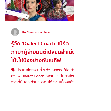
The Showhopper Team
รู้จัก ‘Dialect Coach’ เนิร์ด
ภาษาผู้ร่ายมนต์เปลี่ยนสำเนียง
โป๊ะให้ปังอย่างกับเนทีฟ
🗣️ ประเทศไทยจะมีกี่ ‘แต้ว-ณฐพร’ ก็ได้ ถ้า
อาชีพ Dialect Coach กลายมาเป็นอาชีพ
จริงที่มั่นคง ทำมาหากินได้ งานเบื้องหลังให้
ความสำคัญ ....