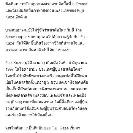
ซิงเกิลภาษาอังกฤษเพลงแรกจากอัลบั้มที่ 3 ‘Prema’ 
และนับเป็นอัลบั้มภาษาอังกฤษเพลงแรกของ Fujii 
Kaze อีกด้วย
.
บางคนอาจจะยังไม่รู้จักว่าเขาคือใคร วันนี้ The 
Showhopper ขอพาทุกคนไปทำความรู้จักกับ ‘Fujii 
Kaze’ กันให้ลึกขึ้นถึงเรื่องราวชีวิตที่น่าสนใจและ
ความสามารถอันหาตัวจับได้ยากของเขา
.
Fujii Kaze (ฟูจิอิ คาเสะ) เกิดเมื่อวันที่ 14 มิถุนายน 
1997 ในโอคายามะ ประเทศญี่ปุ่น เขาเติบโตมา
โดยที่ได้รับอิทธิพลทางดนตรีจากคุณพ่อที่ได้ฝึกฝน
เปียโนคลาสสิกตั้งแต่อายุ 3 ขวบ แต่เขามีจุดเด่นคือ
เป็นเด็กที่มีรสนิยมการฟังเพลงหลากหลายแนวมาก 
ทั้งเพลงคลาสสิก เพลงป๊อป เพลงแจ๊ส และเพลงเอ็ง
กะ (Enka) เพลงที่ผสมผสานเมโลดี้ดั้งเดิมของญี่ปุ่น
ร่วมกับดนตรีดั้งเดิมของญี่ปุ่นร่วมกับดนตรีตะวันตก
และร้องด้วยการใช้เสียงเอื้อน 
.
จุดเริ่มต้นการเป็นศิลปินของ Fujii Kaze เริ่มจา