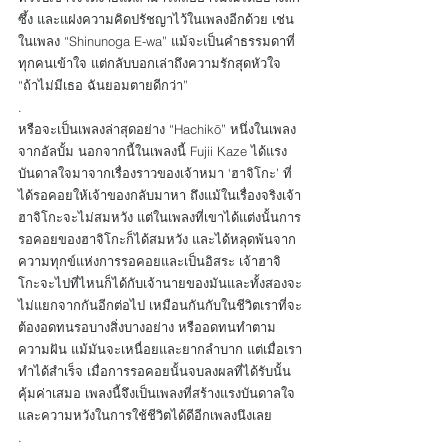
ซึ้ง และแฝงความคิดปรัชญาไว้ในเพลงอีกด้วย เช่น
ในเพลง “Shinunoga E-wa” แม้จะเป็นคำธรรมดาที่
ทุกคนเข้าใจ แต่กลับบอกเล่าถึงความรักสุดหัวใจ 
“ถ้าไม่มีเธอ ฉันยอมตายดีกว่า” 
.
หรือจะเป็นเพลงล่าสุดอย่าง “Hachikō” หนึ่งในเพลง
จากอัลบั้ม นอกจากนี้ในเพลงนี้ Fujii Kaze ได้แรง
บันดาลใจมาจากเรื่องราวของเจ้าหมา ‘ฮาจิโกะ’ ที่
ได้รอคอยให้เจ้าของกลับมาหา ถึงแม้ในเรื่องจริงเจ้า
ฮาจิโกะจะไม่สมหวัง แต่ในเพลงที่เขาได้แต่งนั้นการ
รอคอยของฮาจิโกะก็ได้สมหวัง และได้หลุดพ้นจาก
ความทุกข์แห่งการรอคอยและเป็นอิสระ เจ้าฮาจิ
โกะจะไปที่ไหนก็ได้กับเจ้านายของมันและทั้งสองจะ
ไม่แยกจากกันอีกต่อไป เหมือนกันกับในชีวิตเราที่จะ
ต้องอดทนรอบางสิ่งบางอย่าง หรืออดทนทำตาม
ความฝัน แม้มันจะเหนื่อยและยากลำบาก แต่เมื่อเรา
ทำได้สำเร็จ เมื่อการรอคอยนั้นจบลงผลที่ได้รับนั้น
คุ้มค่าเสมอ เพลงนี้จึงเป็นเพลงที่สร้างแรงบันดาลใจ
และความหวังในการใช้ชีวิตได้ดีอีกเพลงนึงเลย
.