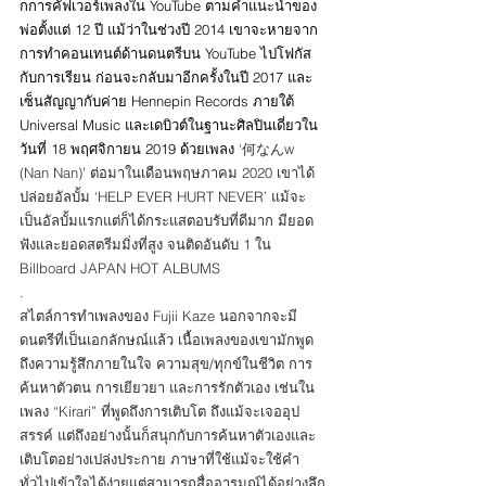
กการคัฟเวอร์เพลงใน YouTube ตามคำแนะนำของ
พ่อตั้งแต่ 12 ปี แม้ว่าในช่วงปี 2014 เขาจะหายจาก
การทำคอนเทนต์ด้านดนตรีบน YouTube ไปโฟกัส
กับการเรียน ก่อนจะกลับมาอีกครั้งในปี 2017 และ
เซ็นสัญญากับค่าย Hennepin Records ภายใต้ 
Universal Music และเดบิวต์ในฐานะศิลปินเดี่ยวใน
วันที่ 18 พฤศจิกายน 2019 ด้วยเพลง
 ‘何なんw 
(Nan Nan)’ ต่อมาในเดือนพฤษภาคม 2020 เขาได้
ปล่อยอัลบั้ม ‘HELP EVER HURT NEVER’ แม้จะ
เป็นอัลบั้มแรกแต่ก็ได้กระแสตอบรับที่ดีมาก มียอด
ฟังและยอดสตรีมมิ่งที่สูง จนติดอันดับ 1 ใน 
Billboard JAPAN HOT ALBUMS 
.
สไตล์การทำเพลงของ Fujii Kaze นอกจากจะมี
ดนตรีที่เป็นเอกลักษณ์แล้ว เนื้อเพลงของเขามักพูด
ถึงความรู้สึกภายในใจ ความสุข/ทุกข์ในชีวิต การ
ค้นหาตัวตน การเยียวยา และการรักตัวเอง เช่นใน
เพลง “Kirari” ที่พูดถึงการเติบโต ถึงแม้จะเจออุป
สรรค์ แต่ถึงอย่างนั้นก็สนุกกับการค้นหาตัวเองและ
เติบโตอย่างเปล่งประกาย ภาษาที่ใช้แม้จะใช้คำ
ทั่วไปเข้าใจได้ง่ายแต่สามารถสื่ออารมณ์ได้อย่างลึก