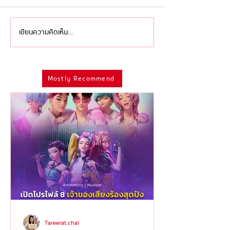
เขียนความคิดเห็น…
#วันธรรมดาในฟิลิปปินส์กับ
รวมเทคนิคหลอน
เหล่า ‘ศิลปินตัวท็อป’ ที่
เวทีผี’ จากโปรดั
ยืนยันว่าคนประเทศนี้ร้อง
และเทศ
Mostly Recommend
เพลงเพราะจริง!
Tareerat.chal