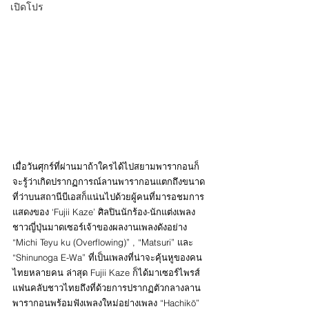
เปิดโปร
เมื่อวันศุกร์ที่ผ่านมาถ้าใครได้ไปสยามพารากอนก็
จะรู้ว่าเกิดปรากฏการณ์ลานพารากอนแตกถึงขนาด
ที่ว่าบนสถานีบีเอสก็แน่นไปด้วยผู้คนที่มารอชมการ
แสดงของ ‘Fujii Kaze’ ศิลปินนักร้อง-นักแต่งเพลง
ชาวญี่ปุ่นมาดเซอร์เจ้าของผลงานเพลงดังอย่าง 
“Michi Teyu ku (Overflowing)” , “Matsuri” และ 
“Shinunoga E-Wa” ที่เป็นเพลงที่น่าจะคุ้นหูของคน
ไทยหลายคน ล่าสุด Fujii Kaze ก็ได้มาเซอร์ไพรส์
แฟนคลับชาวไทยถึงที่ด้วยการปรากฏตัวกลางลาน
พารากอนพร้อมฟังเพลงใหม่อย่างเพลง “Hachikō” 