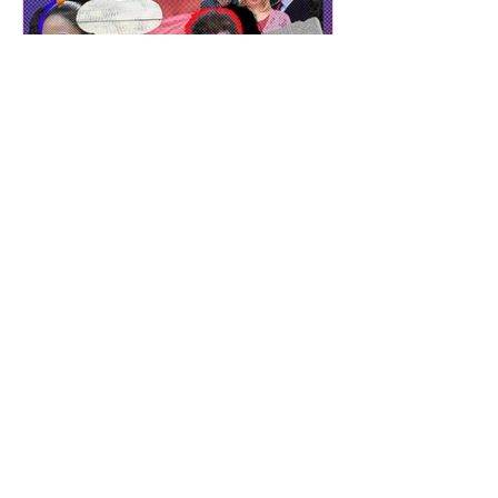
The Showhopper Team
รู้จัก ‘Dialect Coach’ เนิร์ด
ภาษาผู้ร่ายมนต์เปลี่ยนสำเนียง
โป๊ะให้ปังอย่างกับเนทีฟ
🗣️ ประเทศไทยจะมีกี่ ‘แต้ว-ณฐพร’ ก็ได้ ถ้า
อาชีพ Dialect Coach กลายมาเป็นอาชีพ
จริงที่มั่นคง ทำมาหากินได้ งานเบื้องหลังให้
ความสำคัญ ....