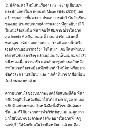
ไม่มีตัวละคร ไม่มีเส้นเรื่อง “Tina Fey” ผู้เขียนบท
และนักแสดงในภาพยนตร์ Mean Girls (2004) เลย
สร้างทุกอย่างขึ้นมาจากประสบการณ์จริงในวัยเรียน
ของเธอ ประกอบกับพฤติกรรมต่างๆ ที่ถูกอธิบายไว้
ในหนังสือเล่มนั้น ทีน่าเคยให้สัมภาษณ์ว่าในฉาก
สุด Iconic ที่เรจิน่าชมเคดี้ว่าเธอน่ารัก แล้วเคดี้
ขอบคุณ เรจิน่าเลยถามต่อว่า “เธอคิดแบบนั้นหรือ 
เธอคิดว่าเธอน่ารักจริงๆ ใช่ไหม?” เคยมีคนทำแบบ
เดียวกันกับเธอจริงๆ แล้วเธอเคยยังเห็นแม่ชมของสิ่ง
หนึ่งของเพื่อนว่าน่ารัก แต่กลับมาพูดกับเธอลับหลัง
ว่ามันน่าเกลียดเหมือนที่เรจิน่าทำไม่มีผิด หรืออย่าง
ชื่อตัวละคร “เดเมียน” และ “เคดี้” ก็มาจากชื่อเพื่อน
วัยเรียนของเธอด้วย
ความน่าสนใจของบทภาพยนตร์ดัดแปลงนี้คือ ทีน่า
หยิบวัตถุดิบในหนังสือมาใช้ได้อย่างชาญฉลาด เธอ
หยิบตัวอย่างบทสนาในหนังสือทั้งที่โรซาลินด์แต่ง
ขึ้น และที่ได้มาจากการทำเวิร์กช็อปแม่และลูกสาว 
มาใช้เป็นบทของตัวละครจริง อย่างในฉากที่ “ครู
นอร์บูรี่” ให้นักเรียนในโรงยิมหลับตาแล้วยกมือว่า