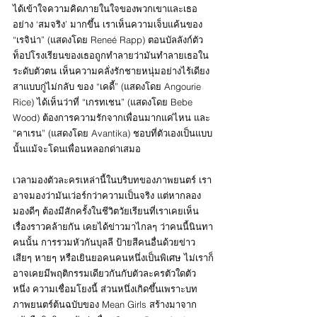
ได้เข้าใจความคิดภายในใจของพวกเขาและเธอ
อย่าง ‘สมจริง’ มากขึ้น เราเห็นความเจ็บแค้นของ 
“เรจิน่า” (แสดงโดย Reneé Rapp) ตอนบัลลังก์ตัว
ท็อปโรงเรียนของเธอถูกทำลายว่ามันทำลายเธอใน
ระดับตัวตน เห็นความคลั่งรักชายหนุ่มอย่างไร้เดียง
สาแบบกู่ไม่กลับ ของ “เคดี้” (แสดงโดย Angourie 
Rice) ได้เห็นว่าที่ “เกรทเชน” (แสดงโดย Bebe 
Wood) ต้องการความรักจากเพื่อนมากแค่ไหน และ 
“คาเรน” (แสดงโดย Avantika) ชอบที่ตัวเองเป็นแบบ
นั้นแม้จะโดนเพื่อนหลอกด่าเสมอ
เวลามองตัวละครเหล่านี้ในบริบทของภาพยนตร์ เรา
อาจมองว่ามันเว่อร์กว่าความเป็นจริง แต่หากลอง
มองดีๆ ต้องมีสักครั้งในชีวิตวัยเรียนที่เราเคยเห็น
เรื่องราวคล้ายกัน เคยได้ข่าวมาไกลๆ ว่าคนนี้นินทา
คนนั้น การรวมหัวกันบุลลี ป้ายสีคนอื่นด้วยข่าว
เสียๆ หายๆ หรือเยินยอคนคนหนึ่งเป็นพิเศษ ไม่เราก็
อาจเคยมีพฤติกรรมเดียวกันกับตัวละครตัวใดตัว
หนึ่ง ความเชื่อมโยงนี้ ส่วนหนึ่งเกิดขึ้นเพราะบท
ภาพยนตร์ต้นฉบับของ Mean Girls สร้างมาจาก