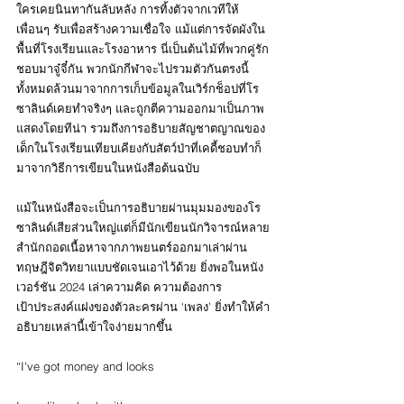
ใครเคยนินทากันลับหลัง การทิ้งตัวจากเวทีให้
เพื่อนๆ รับเพื่อสร้างความเชื่อใจ แม้แต่การจัดผังใน
พื้นที่โรงเรียนและโรงอาหาร นี่เป็นต้นไม้ที่พวกคู่รัก
ชอบมาจู๋จี๋กัน พวกนักกีฬาจะไปรวมตัวกันตรงนี้ 
ทั้งหมดล้วนมาจากการเก็บข้อมูลในเวิร์กช็อปที่โร
ซาลินด์เคยทำจริงๆ และถูกตีความออกมาเป็นภาพ
แสดงโดยทีน่า รวมถึงการอธิบายสัญชาตญาณของ
เด็กในโรงเรียนเทียบเคียงกับสัตว์ป่าที่เคดี้ชอบทำก็
มาจากวิธีการเขียนในหนังสือต้นฉบับ
แม้ในหนังสือจะเป็นการอธิบายผ่านมุมมองของโร
ซาลินด์เสียส่วนใหญ่แต่ก็มีนักเขียนนักวิจารณ์หลาย
สำนักถอดเนื้อหาจากภาพยนตร์ออกมาเล่าผ่าน
ทฤษฎีจิตวิทยาแบบชัดเจนเอาไว้ด้วย ยิ่งพอในหนัง
เวอร์ชัน 2024 เล่าความคิด ความต้องการ 
เป้าประสงค์แฝงของตัวละครผ่าน ‘เพลง’ ยิ่งทำให้คำ
อธิบายเหล่านี้เข้าใจง่ายมากขึ้น
“I've got money and looks