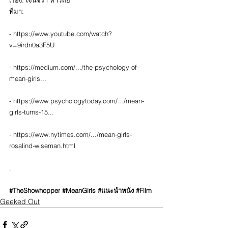
เรื่อง: เจนจิรา หาวิทย์
ที่มา:
- 
https://www.youtube.com/watch?
v=9irdn0a3F5U
- 
https://medium.com/.../the-psychology-of-
mean-girls
...
- 
https://www.psychologytoday.com/.../mean-
girls-turns-15
...
- 
https://www.nytimes.com/.../mean-girls-
rosalind-wiseman.html
.
#TheShowhopper
#MeanGirls
#แนะนำหนัง
#Film
Geeked Out