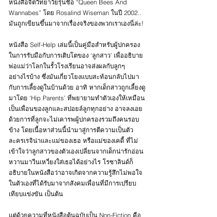
หนังสือจิตวิทยาวัยรุ่นชื่อ “Queen Bees And 
Wannabes” โดย Rosalind Wiseman ในปี 2002.. 
มันถูกเขียนขึ้นมาจากเรื่องจริงของพวกเราเองนี่ล่ะ!
หนังสือ Self-Help เล่มนี้เป็นคู่มือสำหรับผู้ปกครอง
ในการรับมือกับการเติบโตของ ‘ลูกสาว’ เพื่ออธิบาย
พ่อแม่ว่าโลกในรั้วโรงเรียนอาจส่งผลกับลูกๆ 
อย่างไรบ้าง ซึ่งมันเกี่ยวโยงแบบสะท้อนกลับไปมา
กับการเลี้ยงดูในบ้านด้วย อาทิ หากเด็กสาวถูกเลี้ยงดู
มาโดย ‘Hip Parents’ ที่พยายามทำตัวเองให้เหมือน
เป็นเพื่อนของลูกและสปอยล์ลูกทุกอย่าง อาจลงเอย
ด้วยการที่ลูกจะไม่เคารพผู้ปกครองรวมถึงคนรอบ
ข้าง โดยเนื้อหาส่วนนี้นำมาสู่การตีความเป็นตัว
ละครเรจิน่าและแม่ของเธอ หรือแม่ของเคดี้ ที่ไม่
เข้าใจว่าลูกสาวของตัวเองเปลี่ยนจากเด็กน่ารักอ่อน
หวานมาวีนเหวี่ยงใส่เธอได้อย่างไร โรซาลินด์ก็
อธิบายในหนังสือว่าอาจเกิดจากความรู้สึกไม่พอใจ
ในตัวเองที่ได้รับมาจากสังคมเพื่อนที่มีการเปรียบ
เทียบแข่งขัน เป็นต้น
แต่ด้วยความที่หนังสือต้นฉบับเป็น Non-Fiction คือ