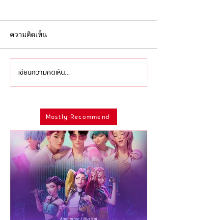
ความคิดเห็น
เขียนความคิดเห็น…
'ไอเดียล้นเหลือ เหลืออย่าง
ครบรอบ 9 ปี หลั
เดียวคือทำ' ว่าด้วย 'การ
เสีย ‘David Bowi
ดองงาน' ของศิลปินและ
แห่ง ‘Modern
Mostly Recommend
มนุษย์ครีเอทีฟที่อาจมีที่มา
Androgyny’ ผู้
จากความกลัวลึกๆ ในจิตใจ
อิสรภาพและข้ามพ
เพศ